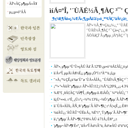
ÀÏº»ÀÇ µ¶µµÁ¤Ã¥
¡á
ìíÁ¤ºÎ, '´ÙÄÉ½Ã¸¶ÀÇ ³¯' 
µ¿¿µ»ó°­ÁÂ
¡á
¸¶·ç¾ß¸¶ Áö»ç, ¾ÆÄ«¸¶ ¿µÅä´ã´ç»ó ¸¸³ª °¢ÀÇ °áÁ¤ ¿ä±¸
ÀÏº» ½Ã¸¶³×Çö¿¡¼­ ¿­¸° '´ÙÄ
'´ÙÄÉ½Ã¸¶ÀÇ ³¯' Çà»ç°¡ ¿­¸®
ÁÖÀåÇÏ´Â µ¶µµ ¸íÄª)ÀÇ ³¯'(
ÀÏº», µ¶µµ ¹Ù´Ù»çÀÚ Àâ´Â 12ºÐ ¿µ»ó ¹öÁ£ÀÌ¡¦¸ö 
ìí Á¤ºÎ, µµÄì Áß½É¿¡ µ¶µµ ¿Ö°î ±³À°°ü ¿î¿µ
'´«Ä¡ º¼ ÇÊ¿ä ¾ø´Ù'´ø ´ÙÄ«ÀÌÄ¡, '´ÙÄÉ½Ã¸¶ÀÇ ³¯'¿¡
¡°³» º»ÀûÀº µ¶µµ¡± ÀÏº»ÀÎ 112¸í ½Å°í¡¦20³â¸¸¿¡ 4.3¹
¾Æº£ ¸ðÄ£ÀÇ °íÁ¶ºÎ, ¡®µ¶µµ ìí ÆíÀÔ¡¯ ¼³°èÀÚ¿´
ìí¿Ü¹«»ó, ±¹È¸ ¿Ü±³¿¬¼³¼­ 13³â ¿¬¼Ó 'µ¶µµ´Â ÀÏº»¶
ìí ´ÙÄ«ÀÌÄ¡ ÃÑ¸® 'µ¶µµ´Â ÀÏº» ¶¥¡¦ ±¹Á¦»çÈ¸¿¡ È®
¼úÀÜ¿¡ 'ÄÛÄÛ' ¹ÚÈù Á¡, ¾Ë°í º¸´Ï 'µ¶µµ´Â ÀÏº» ¶¥' 
ìí ¡°µ¶µµ´Â ÀÏº» ¶¥¡¦°í¹®¼­ ÀÚ·á 71Á¡ È®º¸¡±
'µ¶µµ=ÀÏº»¶¥ È«º¸' ìíÁ¤ºÎ Àü½Ã°ü, Áö¹æÀÚ·á°ü°ú Ç