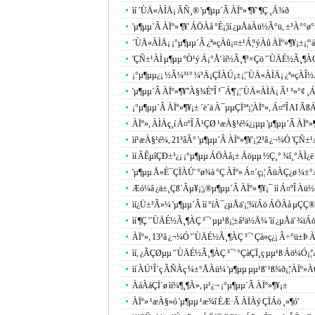
ìí ´ÙÄ«ÀÌÄ¡ ÃÑ¸® 'µ¶µµ´Â ÀÏº» ¶¥' ¶Ç ¸Á¾ð
'µ¶µµ´Â ÀÏº» ¶¥' ÁÖÀå °­È­¡¦ìí ¿µÅäÀü½Ã°ü, ±³À°°ø°
´ÙÄ«ÀÌÄ¡ ¡°µ¶µµ´Â ¿ª»çÀû¡¤±¹Á¦¹ýÀû ÀÏº»¶¥¡±¡¦°á±¹
'ÇÑ±¹ÀÌ µ¶µµ ºÒ¹ý Á¡°Å' ìí½Ã¸¶³×Çö '´ÙÄÉ½Ã¸¶ÀÇ 
¡°µ¶µµ¿¡ ½Ã¼³¹° ¼³Ä¡ÇÏÀÚ¡±¡¦´ÙÄ«ÀÌÄ¡ ¿ª»çÀÎ½Ä¿¡
'µ¶µµ´Â ÀÏº»¶¥''À§¾ÈºÎ ³¯Á¶'¡¦´ÙÄ«ÀÌÄ¡ Ã¹ ³»°¢ ¸Á
¡°µ¶µµ´Â ÀÏº»¶¥¡± ´ë´ä À¯µµÇÏ³ª¡¦ÀÏº», Á¤ºÎ AI Ãß
ÀÏº», ÀÌÀç¸í Á¤ºÎ Ã¹ÇØ ¹æÀ§¹é¼­¿¡µµ 'µ¶µµ´Â ÀÏº»¶
ìí¹æÀ§¹é¼­, 21³âÂ° 'µ¶µµ´Â ÀÏº»¶¥'¡¦2³â ¿¬¼Ó 'ÇÑ
ìí ÃÊµîÇÐ±³¿¡ ¡°µ¶µµ ÁÖÀå¡± Áöµµ ½Ç¸° ¾î¸°ÀÌ¿ë
'µ¶µµ Å»È¯ÇÏÀÚ' °ø¾à °Ç ÀÏº» Á¤´ç¡¦ ÂüÀÇ¿ø ¼±°Å
Æó¼â ¿ä±¸Çß´Âµ¥¡¦¡®µ¶µµ´Â ÀÏº» ¶¥¡¯ ìí Á¤ºÎ Àü½
ìí¿Ü±³Ã»¼­ 'µ¶µµ´Â ìí °íÀ¯¿µÅä'¡¦¾ïÁö ÁÖÀå µÇÇ
ìí ¶Ç '´ÙÄÉ½Ã¸¶ÀÇ ³¯' µµ¹ß¡¦±â³ä½Ä¼­ 'ìí ¿µÅä' ¾ï
ÀÏº», 13³â ¿¬¼Ó '´ÙÄÉ½Ã¸¶ÀÇ ³¯' Çà»ç¿¡ Â÷°ü±Þ 
ìí, ¿ÃÇØµµ '´ÙÄÉ½Ã¸¶ÀÇ ³¯' °­ÇàÇÏ¸ç µµ¹ß Áö¼Ó¡
ìí ÀÚ¹Î´ç ÃÑÀç ¼±°ÅÀü¼­ 'µ¶µµ µµ¹ß' ¹ß¾ð¡¦'ÀÏº»À
ÀáÀáÇÏ´ø ìí¼¶¸¶À», µ¹¿¬ ¡°µ¶µµ´Â ÀÏº»¶¥¡±
ÀÏº» ¹æÀ§»ó 'µ¶µµ ¹æ¾î ÈÆ·Ã ÀÏÀý ÇÏÁö ¸»¶ó'