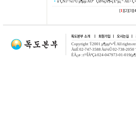
ìí 'ÇÑ±¹ ¼±¹Ú µ¶µµ ÁÖº¯ ÇØ¾çÁ¶»ç È°µ¿ °­·ÂÈ÷ Ç
[
1
][
2
][
3
][
Copyright ¨Ï 2001.µ¶µµº»ºÎ. All rights r
ÀüÈ­ 02-747-3588 Àü¼Û 02-738-2050 ¨
ÈÄ¿ø :±¹¹ÎÀºÇà 024-047973-01-019(µ¶