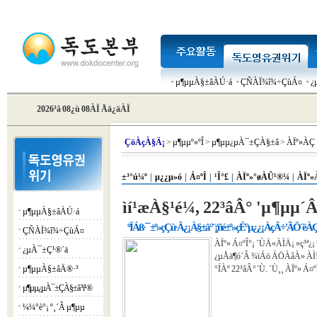
µ¶µµÀ§±âÀÚ·á
ÇÑÀÏ¾î¾÷ÇùÁ¤
¿
2026³â 08¿ù 08ÀÏ Åä¿äÀÏ
Çö
ÀçÀ§Ä¡
>
µ¶µµº»ºÎ
>
µ¶µµ¿µÀ¯±ÇÀ§±â
>
ÀÏº»ÀÇ
±³°ú¼º
|
µ¿¿µ»ó
|
Á¤ºÎ
|
¹Î°£
|
ÀÏº»°øÀÛ¹®¼­
|
ÀÏº»
ìí¹æÀ§¹é¼­, 22³âÂ° 'µ¶µµ´Â
µ¶µµÀ§±âÀÚ·á
¡á
ºÏÁß·¯ ±º»çÇù·Â¿¡ À§±â°¨¡¦ñé±º»çÈ°µ¿¿¡ ÀçÂ÷ 'ÃÖ´ëÀ
ÇÑÀÏ¾î¾÷ÇùÁ¤
¡á
ÀÏº» Á¤ºÎ°¡ ´ÙÄ«ÀÌÄ¡ »ç³ª¿¡
¿µÀ¯±Ç¹®´ä
¡á
¿µÅä¶ó´Â ¾ïÁö ÁÖÀåÀ» ÀÌ¾
µ¶µµÀ§±âÄ®·³
°ÍÀº 22³âÂ°´Ù. ´Ù¸¸ ÀÏº» Á¤
¡á
µ¶µµ¿µÀ¯±ÇÀ§±â ³í¹®
¡á
¼¼°è°¡ º¸´Â µ¶µµ
¡á