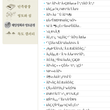
°á±¹ ÀÏº»Àº Á¤ÇØÁø±æ·Î °¡°íÀÖ´Â°¡?
ìíÀÇ¿ø 74¸í ¾ß½ºÄí´Ï Âü¹è
ÀÏº» Àú·¯´Ù ÀÏ ³¾¶ó
ìíÁ¤ºÎ MD¹ß¾ðÀÇ ¼Ó³»
¾î´À ³ª¶ó ¿Ü±³Åë»óºÎÀÎÁö...
'±â¸®½Ã¸¶
ÀÏ ¿©´ç, `¼î¿ÍÀÇ ³¯' ÀÔ¹ý ÃßÁø
º¯ÇÏÁö ¾ÊÀº ìíÀüÀï¼¼·Â
¡®µÞ°ÉÀ½Ä¡´Â ìí ÆòÈ­ÁÖÀÇ¡¯
ÀçÀÏµ¿Æ÷´Â ¹ö·ÁÁø ¹é¼ºÀÎ°¡
ÀÚÀ§¸¦ ³Ñ¾î ÀüÅõ¸¦ ÇâÇØ
ÀÏº»ÀÇ »·»·ÇÔÀ» ´©°¡ ´çÇÏ·ª
¾Þ¹«»õ ÀÏº»
Á¶¼±ÀûÀº ¿ï°í½Í´Ù
ÀÏº»ÀÇ ÀÚÆóÁÖÀÇ
ÇÑ¡¤ÀÏ FTA¿Í °æÁ¦Ò²îú
ìí¾ß½ºÄí´Ï '´«°¡¸®°í ¾Æ¿õ'
ìíìÑ³³Ä¡¿¡ ¹¯Èù ½Ä¹Î36³â
ìíÀÇ ÇÑ¹Ýµµ ½Ç¼Ó ¿Ü±³