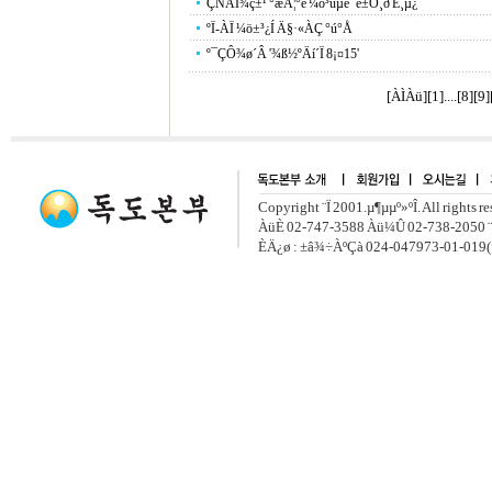
ÇÑÀÏ¾ç±¹ °æÁ¦°è ¼ö³úµé ´ë±Ô¸ð È¸µ¿
ºÏ-ÀÏ ¼ö±³¿Í Ä§·«ÀÇ °ú°Å
º¯ÇÔ¾ø´Â '¾ß½ºÄí´Ï 8¡¤15'
[ÀÌÀü]
[
1
]....[
8
][
9
]
Copyright ¨Ï 2001.µ¶µµº»ºÎ. All rights r
ÀüÈ­ 02-747-3588 Àü¼Û 02-738-2050 ¨
ÈÄ¿ø : ±â¾÷ÀºÇà 024-047973-01-019(