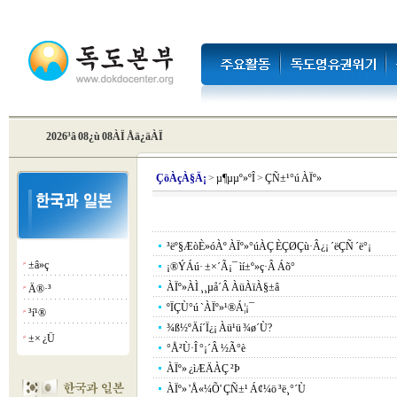
2026³â 08¿ù 08ÀÏ Åä¿äÀÏ
Çö
ÀçÀ§Ä¡
>
µ¶µµº»ºÎ
>
ÇÑ±¹°ú ÀÏº»
³ëº§ÆòÈ­»óÀº ÀÏº»°úÀÇ È­ÇØÇù·Â¿¡ ´ëÇÑ ´ë°¡
±â»ç
¡á
¡®ÝÁú· ±×´Ã¡¯ ìí±º»ç·Â Áõ°­
ÀÏº»ÀÌ ¸¸µå´Â ÀüÀïÀ§±â
Ä®·³
¡á
ºÏÇÙ°ú `ÀÏº»¹®Á¦¡¯
³í¹®
¡á
¾ß½ºÄí´Ï¿¡ Àü¹ü ¾ø´Ù?
±× ¿Ü
¡á
°Å²Ù·Î °¡´Â ½Ã°è
ÀÏº» ¿ìÆÄÀÇ ²Þ
ÀÏº» 'Å«¼Õ' ÇÑ±¹ Á¢¼ö ³ë¸°´Ù