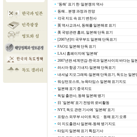
‘동해’ 표기 한·일분쟁의 역사
동해... 분쟁 과정과 전망
각국 지도 속 표기 변천사
英 역사교과서, 동해를 일본해로 표기
美 국방관련 홈피, 일본해 단독 표기
[2007년]미 국무부도 일본해 단독표기
FAO도 일본해 단독 표기
LA시 홈페이지에 '일본해'
2007년판 세계연감-한국과 일본사이의 바다는 일
러시아 항공 기내지-일본해 단독표기
내셔널 지오그래픽-일본해 단독표기, 독도는 일본
워싱턴포스트, 뉴욕타임스 일본해 표기지도
일본해 표기 중국지도
독일 출판사, 동해 일본해 병기
日 `일본해' 표기 전방위 로비활동
NYT, 독도 관련 기사에 `일본해' 표기
프랑스 외무부 사이트 독도ㆍ동해 표기 오류
미 지도출판사 일본해-동해 병기지도
타임지 일본해 표기 특집기사