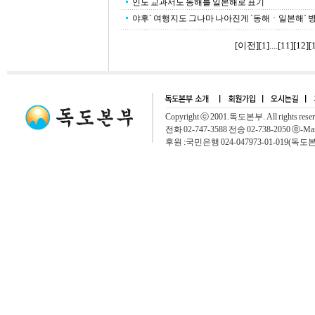
인도 교과서도 동해를 일본해로 표기
야후` 여행지도 그나마 나아진게 `동해ㆍ일본해` 
[이전]
[
1
]....[
11
][
12
][
Copyright ⓒ 2001.독도본부. All rights rese
전화 02-747-3588 전송 02-738-2050 ⓔ-Mai
후원 :국민은행 024-047973-01-019(독도