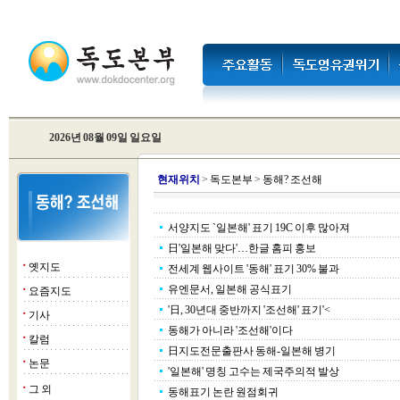
2026년 08월 09일 일요일
현
재위치
>
독도본부
>
동해? 조선해
서양지도 `일본해' 표기 19C 이후 많아져
日'일본해 맞다'…한글 홈피 홍보
옛지도
■
전세계 웹사이트 '동해' 표기 30% 불과
유엔문서, 일본해 공식표기
요즘지도
■
'日, 30년대 중반까지 '조선해' 표기'<
기사
■
동해가 아니라 '조선해'이다
칼럼
■
日지도전문출판사 동해-일본해 병기
논문
■
'일본해' 명칭 고수는 제국주의적 발상
그 외
■
동해표기 논란 원점회귀