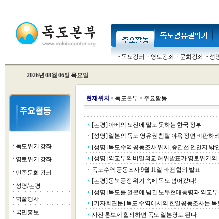
독도강좌
영토강좌
문화강좌
성
2026년 08월 06일 목요일
현
재위치
>
독도본부
>
주요활동
[논평] 아베의 도전에 말도 못하는 한국 정부
[성명] 일본의 독도 영유권 침탈 야욕 정면 비판하
독도위기 강좌
■
[성명] 독도수역 공동조사 위치, 중간선 안인지 밖
[성명] 외교부의 비밀외교 허위발표가 영토위기의
영토위기 강좌
■
독도수역 공동조사 9월 11일 바뀐 합의 발표
민족문화 강좌
■
[논평] 동북공정 위기 속에 독도 넘어갔다!
성명/논평
■
[성명] 독도를 일본에 넘긴 노무현대통령과 외교
학술행사
■
[기자회견문] 독도 수역에서의 한일공동조사는 독
국민홍보
■
사전 통보제 합의하면 독도 일본영토 된다.