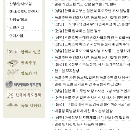
산행/답사/모임
일본의 간교한 독도 강탈 술책을 규탄한다
■
[성명] 한국 외교부는 일본의 독도주변 조사 일방통보
행사/독도방문/전시
■
독도주변 해양조사 사전통보제 논의, 절대 안 된다
간행물/회보
■
[성명] EEZ(배타적 경제수역) 경계획정 회담, 분
강연/기고
■
[논평] 한국 압박하는 일본 정부
연대사업
■
[성명] 박춘호씨는 대한변호사협회의 한국 법률문화상
[성명] 고이즈미 야스꾸니 참배는 전세계 평화주의에 
[성명] 일본의 독도수역 방사능 조사통고, 분명하게 
독도주변 해양조사 사전통보제 논의, 절대 안 된다.
[논평] 한국정부의 독도정책, 다시 포기쪽으로 바
한ㆍ일 EEZ 협상
독도수역 사전 통보제, 일본의 독도수역 조사 허용 
일본, 독도를 근거로 해양 주권행사 하고 있다
[성명] 일본 독도 주변 어장조사선 그냥 보낼 것인
[논평] 독도 주변 일본 순시선 상시 배치는 명백한 영
[논평] EEZ협상에서 독도 영유권 분리하겠다고? 
대통령 특별담화에 대한 독도본부 입장
[성명] 한국정부의 지명제출 시기 양보하지 말았어
일본 탐사선 반드시 나포해야 한다.