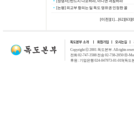
[성명서] 반드시 나포하라, 아니면 격침하라
[논평] 외교부 항의는 일 독도 영유권 인정한 꼴
[이전]
[
1
]....[
62
][
63
][
Copyright ⓒ 2001.독도본부. All rights rese
전화 02-747-3588 전송 02-738-2050 ⓔ-Mai
후원 : 기업은행 024-047973-01-019(독도