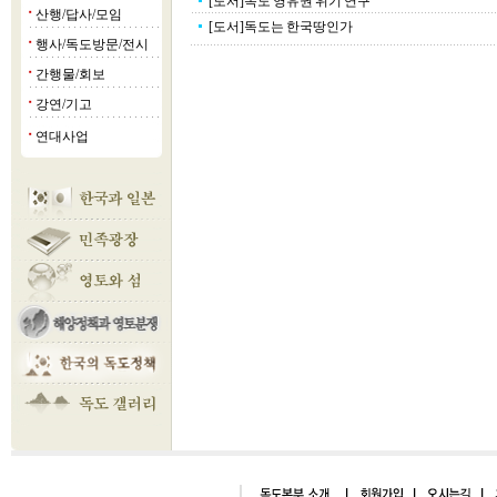
[도서]독도 영유권 위기 연구
산행/답사/모임
■
[도서]독도는 한국땅인가
행사/독도방문/전시
■
간행물/회보
■
강연/기고
■
연대사업
■