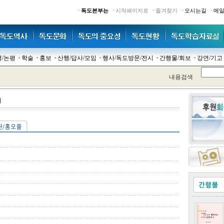
·
·
·
·
·
독도본부는
시작페이지로
즐겨찾기
오시는길
메
명/논평
학술
홍보
산행/답사/모임
행사/독도방문/전시
간행물/회보
강연/기고
내용검색
서