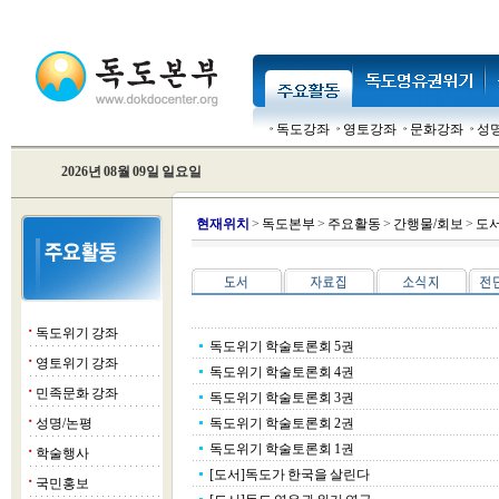
독도강좌
영토강좌
문화강좌
성
2026년 08월 09일 일요일
현
재위치
>
독도본부
>
주요활동
>
간행물/회보
>
도
독도위기 강좌
■
독도위기 학술토론회 5권
영토위기 강좌
■
독도위기 학술토론회 4권
민족문화 강좌
■
독도위기 학술토론회 3권
성명/논평
독도위기 학술토론회 2권
■
독도위기 학술토론회 1권
학술행사
■
[도서]독도가 한국을 살린다
국민홍보
■