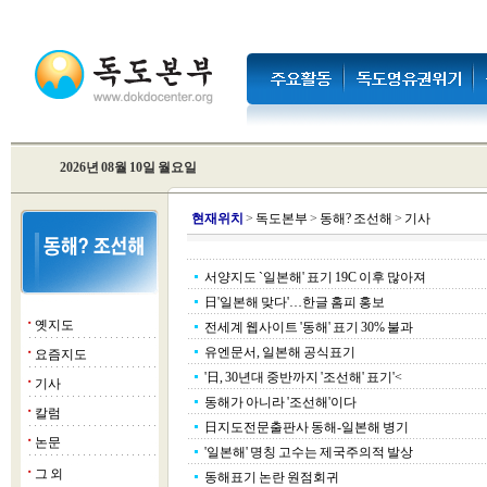
2026년 08월 10일 월요일
현
재위치
>
독도본부
>
동해? 조선해
>
기사
서양지도 `일본해' 표기 19C 이후 많아져
日'일본해 맞다'…한글 홈피 홍보
옛지도
■
전세계 웹사이트 '동해' 표기 30% 불과
유엔문서, 일본해 공식표기
요즘지도
■
'日, 30년대 중반까지 '조선해' 표기'<
기사
■
동해가 아니라 '조선해'이다
칼럼
■
日지도전문출판사 동해-일본해 병기
논문
■
'일본해' 명칭 고수는 제국주의적 발상
그 외
■
동해표기 논란 원점회귀