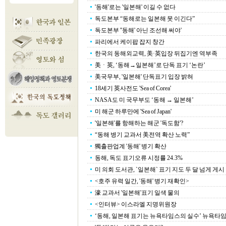
'동해'로는 '일본해' 이길 수 없다
독도본부 “동해로는 일본해 못 이긴다”
독도본부 ''동해' 아닌 조선해 써야'
파리에서 케이팝 잡지 창간
한국의 동해외교력, 美·英입장 뒤집기엔 역부족
美ㆍ英, ‘동해→일본해’로 단독 표기 ‘논란’
美국무부, '일본해' 단독표기 입장 밝혀
18세기 英사전도 'Sea of Corea'
NASA도 미 국무부도 ‘동해 → 일본해’
미 해군 하루만에 'Sea of Japan'
'일본해'를 항해하는 해군 '독도함'?
“동해 병기 교과서 美전역 확산 노력”
獨출판업계 '동해' 병기 확산
동해, 독도 표기오류 시정률 24.3%
미 의회 도서관, `일본해` 표기 지도 두 달 넘게 게시
<호주 유력 일간, '동해' 병기 재확인>
濠 교과서 '일본해'표기 일색 물의
<인터뷰> 이스라엘 지명위원장
‘동해, 일본해 표기는 뉴욕타임스의 실수’ 뉴욕타