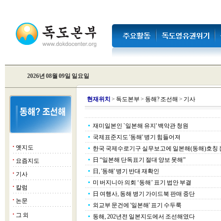
2026년 08월 09일 일요일
현
재위치
>
독도본부
>
동해? 조선해
>
기사
재미일본인 `일본해 유지' 백악관 청원
국제표준지도 '동해' 병기 힘들어져
옛지도
■
한국 국제수로기구 실무보고에 일본해(동해)호칭 
日 “일본해 단독표기 절대 양보 못해”
요즘지도
■
日, '동해' 병기 반대 재확인
기사
■
미 버지니아 의회 ‘동해’ 표기 법안 부결
칼럼
■
日 여행사, 동해 병기 가이드북 판매 중단
논문
■
외교부 문건에 '일본해' 표기 수두룩
그 외
■
동해, 202년전 일본지도에서 조선해였다