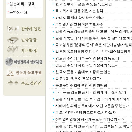
일본의 독도정책
한국 정부가 바로 할 수 있는 독도사업
■
독도위기 해결을 위한 기본원칙
동영상강좌
■
바다 이름 절대 양보하면 안된다
국제법의 최고 원칙은 영토사수
일본의 독도영유권 훼손에 대한 한국의 묵인 위험
일본의 묵인에 의지하는 무시.무대응 전략의 문제
독도영유권 ‘분쟁의 존재’ 혹은 재판가능성(사법적 
일본의 독도영유권 주장 묵인: 신 한.일어업협정 제
영토권 주장에 대한 묵인의 문제와 독도 - Ⅱ
영토권 주장에 대한 묵인의 문제와 독도 - Ⅰ
한국 여론을 마음대로 조종하는 일본
독도문제, 일본이 조용하다고?
독도문제 해결에 관한 어떤 좌담회
다시 독도 입도를 금지시킬 핑계거리 찾지 말라
일본 지시로 만들어진 독도 입도 허가제 폐지하자
시마네현 의회는 우리에게 어떤 교훈을 주었는가
독도, 온전한 우리 영토로 반드시 만들자
신한일어업협정 파기가 독도위기 해결의 시작
일본 공작팀이 만든 괴문서의 노림수는 독도 빼앗