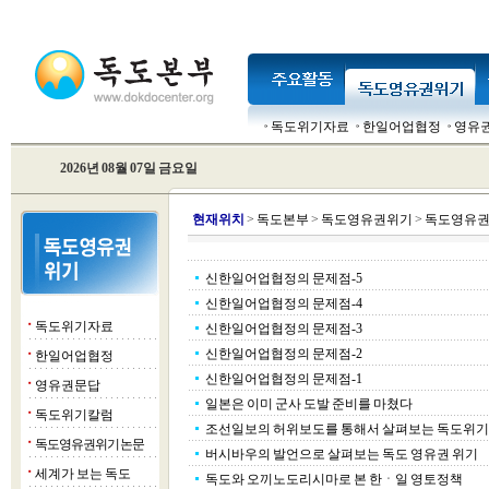
독도위기자료
한일어업협정
영유
2026년 08월 07일 금요일
현
재위치
>
독도본부
>
독도영유권위기
>
독도영유권
신한일어업협정의 문제점-5
신한일어업협정의 문제점-4
독도위기자료
■
신한일어업협정의 문제점-3
신한일어업협정의 문제점-2
한일어업협정
■
신한일어업협정의 문제점-1
영유권문답
■
일본은 이미 군사 도발 준비를 마쳤다
독도위기칼럼
■
조선일보의 허위보도를 통해서 살펴보는 독도위기
독도영유권위기 논문
■
버시바우의 발언으로 살펴보는 독도 영유권 위기
세계가 보는 독도
■
독도와 오끼노도리시마로 본 한ㆍ일 영토정책