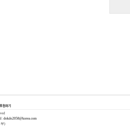
rved
l :
dokdo2058@korea.com
본부)