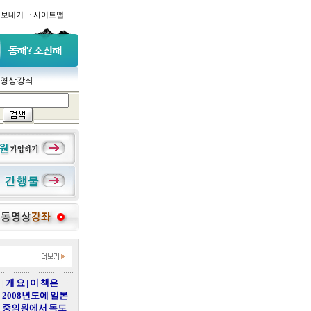
·
일보내기
사이트맵
영상강좌
| 개 요 | 이 책은
2008년도에 일본
중의원에서 독도