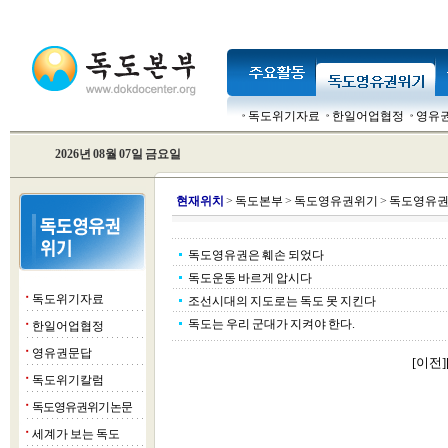
독도위기자료
한일어업협정
영유
2026년 08월 07일 금요일
현
재위치
>
독도본부
>
독도영유권위기
>
독도영유권
독도영유권은 훼손 되었다
독도운동 바르게 압시다
독도위기자료
■
조선시대의 지도로는 독도 못 지킨다
독도는 우리 군대가 지켜야 한다.
한일어업협정
■
영유권문답
■
[이전]
독도위기칼럼
■
독도영유권위기 논문
■
세계가 보는 독도
■