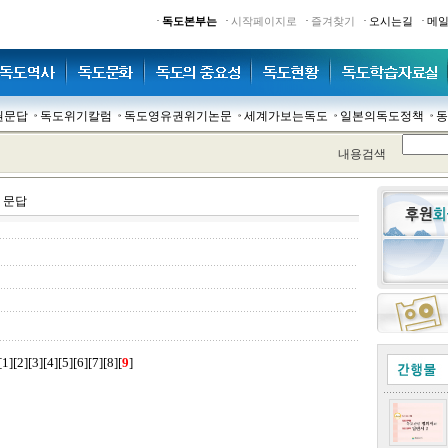
·
·
·
·
·
독도본부는
시작페이지로
즐겨찾기
오시는길
메
권문답
독도위기칼럼
독도영유권위기논문
세계가보는독도
일본의독도정책
동
내용검색
 문답
[
1
][
2
][
3
][
4
][
5
][
6
][
7
][
8
]
[
9
]