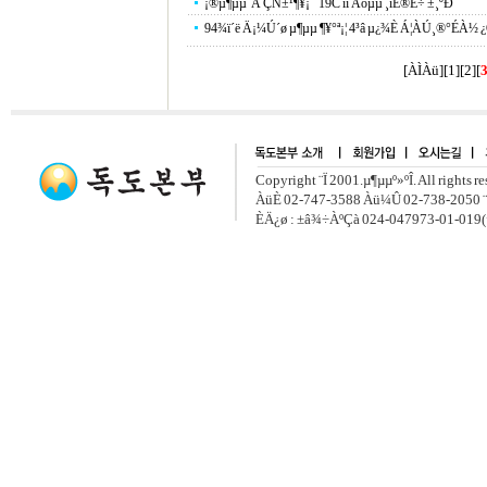
¡®µ¶µµ´Â ÇÑ±¹¶¥¡¯ 19C ìí Áöµµ ¸íÈ®È÷ ±¸ºÐ
94¾ï´ë Ä¡¼Ú´ø µ¶µµ ¶¥°ª¡¦ 4³â µ¿¾È Á¦ÀÚ¸®°ÉÀ½ ¿
[ÀÌÀü]
[
1
][
2
]
[
Copyright ¨Ï 2001.µ¶µµº»ºÎ. All rights r
ÀüÈ­ 02-747-3588 Àü¼Û 02-738-2050 ¨
ÈÄ¿ø : ±â¾÷ÀºÇà 024-047973-01-019(