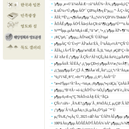
'µ¶µµ ¸ø »©' ìí ¼öÃâ Æ÷±â °úÀÚ¾÷Ã¼, µ¶µµ»õ¿ì 
ìí, ùÛ¼±¹Ú µ¶µµ ÁÖº¯ ÇØ¾çÁ¶»ç È°µ¿¿¡ '°­·Â Ç×ÀÇ
ÀÏÁ¦ ³²È¹¿¡ »ç¶óÁø µ¶µµ °­Ä¡¡¦¼¼°è ÇÐ°è¼­ 'Dokdo' 
ÃÖÃÊ µ¶µµ ÁÖ¹Î Ãâ»ýÁö Ç¥±â ³í¶õ¡¦µ¶µµ¹Ú¹°°ü À
¾²³ª¹Ìµµ ¿µÅä ¾ß¿å ±âÈ¸? ìí °æº¸ ³»¸ç 'µ¶µµ ÀÏº» ¶¥'
¡®Ç³µ¢¡¯ µ¶µµ¿¡ ÀÔ¼öÇÑ ´ÙÀÌ¹öµé
µ¶µµÀÇ ¹Ù´Ù»ý¹° ÀÎ°øÁö´ÉÀ¸·Î °üÂû¡¤½Äº°ÇÑ´Ù
ÀÌÀç¸í Á¤ºÎ Ã¹ µ¶µµ¹æ¾îÈÆ·Ã¡¦ìí, '¼ö¿ë ¸øÇØ' Ç×
ÀÌ ´ëÅë·É ¡°µ¶µµ´Â ÇÑ±¹ÀÌ ½ÇÈ¿Àû Áö¹è¡¦¿µÅäº
µ¶µµÁöÅ´ÀÌ ÈÄ¿¹ ¿ï¸ªµµ ÇÐ»ý µ¶µµÅ½¹æ¡¦¼±Á¶°¡ Áö
¿ï¸ªµµµ¶µµ È«º¸ÇÏ·Á ¸¶¶óÅæ´ëÈ¸Âü°¡¡¦¿ï¸ª±³À°Áö¿
'¹è¿ì°í ¾Ë¸®°í', »ð±³°í 'µ¶µµ, ¿ì¸®°¡ ÁöÅ²´Ù'
°æ»óºÏµµ±³À°Ã»¿¬¼ö¿ø, ¡®µ¶µµ¿ª»ç±âÇà¡¯ÇöÀå
µ¶µµ¿¡ ºÐ´¢Â÷ »ó·ú¡¦ÁÖ¹Î ¼÷¼Ò¿Í µ¶µµ°æºñ´ë ¿
µ¶µµ 6¡¤8 »ç°Ç 76ÁÖ±â À§·ÉÁ¦ °ÅÇà
ÇÑ±¹±â¾÷ ¸Â¾Æ?¡¦µ¶µµ´Â ¸®¾ÓÄí¸£, µ¿ÇØ´Â ÀÏº
¡°µ¶µµ´Â ½Å¿µÅä¡±¡¦ìí ¿µÅä ¿Ö°î µå·¯³ª´Ù
µ¿ºÏ¾Æ¿ª»çÀç´Ü, 2025 ±âÈ¹Àü '´ÙÀÌºê ÀÎ µ¶µµ: µ¶µ
100³â Àü µ¶µµ ÃÖÃÊÁÖ¹Î ÃÖÁ¾´öÀº µ¶µµ¿¡¼­ ¾î