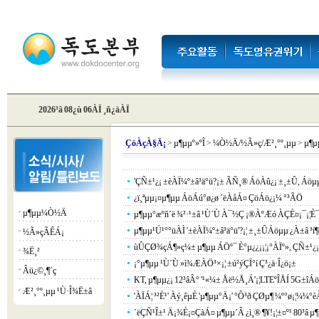
2026³â 08¿ù 06ÀÏ ¸ñ¿äÀÏ
Çö
ÀçÀ§Ä¡
>
µ¶µµº»ºÎ
>
¼Ò½Ä/½Ã»ç/Æ²¸°º¸µµ
>
µ¶
'ÇÑ±¹¿¡ ±èÀÏ¼º±â³ä°ü?¡± ÃÑ¸® ÁöÀû¿¡ ±¸±Û, Áö
¿ï¸ªµµ¡¤µ¶µµ ÁöÁú°ø¿ø ´ëÀåÁ¤ ÇöÁö¿¡¼­ °³ÃÖ
µ¶µµ¼Ò½Ä
¡á
µ¶µµ°æºñ´ë ¾²·¹±â ¹Ù´Ù À¯½Ç ¡®ÀºÆó ÀÇÈ¤¡¯¡¦È¯°æ
µ¶µµ¹Ú¹°°üÀÌ '±èÀÏ¼º±â³ä°ü'?¡¦ ±¸±ÛÁöµµ ¿À±â ³í¶
½Ã»çÃÊÁ¡
¡á
ùÛÇØ¾çÁ¶»ç¼± µ¶µµ ÁÖº¯ È°µ¿¿¡¡¦¡°ÀÏº», ÇÑ±¹¿
¾Ë¸²
¡á
¡°µ¶µµ ¹Ù´Ù »ì¾ÆÀÖ³×¡¦ ±ú²ýÇÏ°í Ç³¿ä·Î¿ö¡±
Âü¿©¸¶´ç
¡á
KT, µ¶µµ¿¡ 12³âÂ° '¹«¼± Åë½Å¸Á'¡¦LTEºÎÅÍ 5G±îÁö
Æ²¸°º¸µµ ¹Ù·Î¾Ë±â
¡á
'ÀÏÁ¦ ³²È¹' Àý¸êµÈ 'µ¶µµ°­Ä¡' °Ô³ð ÇØµ¶ ¼º°ø¡¦¼¼°
´ëÇÑ¹Î±¹ Ä¡¾È¡¤ÇàÁ¤ µ¶µµ´Â ¿ì¸® ¶¥!¡¦±¤º¹ 80³â µ¶