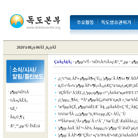
2026³â 08¿ù 06ÀÏ ¸ñ¿äÀÏ
Çö
ÀçÀ§Ä¡
>
µ¶µµº»ºÎ
>
¼Ò½Ä/½Ã»ç/Æ²¸°º¸µµ
>
µ¶
¿ï¸ª±º¼ö, ÀÏº» µ¶µµÁ¶»ç´Ü¿¡ 'µ¶µµ´Â Á¶¼± ¶¥' ÁÖ
ìí¿Ü±³Ã»¼­ 'µ¶µµ ÀÏº» ¶¥¡¤Â¡¿ëÆÇ°á ¼ö¿ë¸øÇØ'¡¦ùÛ
µ¶µµ¼Ò½Ä
¡á
´ëÇÑ¹Î±¹ Á¦1È£ ¿ï¸ªµµ¡¤µ¶µµ ±¹°¡ÁöÁú°ø¿ø 6³â°£ 17¸
¿ï¸ªµµ¿¡ ¸¶Áö¸· ³²Àº µ¶µµÀÇ¿ë¼öºñ´ë¿ø¡¥.±¸¼ø ³ë
½Ã»çÃÊÁ¡
¡á
°æºÏµµÀÇÈ¸ µ¶µµ¼öÈ£Æ¯À§, ¿µÅäÁÖ±Ç °­È­¸¦ À§
¾Ë¸²
¡á
¼¼¼ö ºÎÁ·¿¡¡¦µ¶µµ °ü¸®¼±µµ ¿îÇ× ÁÙ¿´´Ù
Âü¿©¸¶´ç
¡á
³²ºÎÁö¹æ»ê¸²Ã» µ¶µµ´Â ±¹À¯¸² ¾ø´Ù¡¦È¨ÆäÀÌÁö ¿ï¸
Æ²¸°º¸µµ ¹Ù·Î¾Ë±â
¡á
'µ¶µµ ÁöÅ´ÀÌ' ³×ÀÌ¹ö, Áöµµ¿¡¼­ 'µ¶µµ ¹Ù´å¼Ó' µé
'µ¶µµ´Â ÀÏº»¶¥' 'ÇÑ±¹ »ç°ú ¹Þ¾Æ³»¾ß'¡¦ìí ¾ïÁöÁÖ