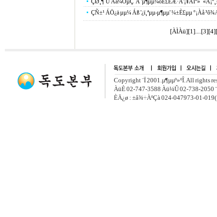
ÇØ¸¶´Ù Ãà¼ÒµÇ´Â 'µ¶µµ¼öÈ£ÈÆ·Ã'¡¥ÀÏº» ´«Ä¡º¸
ÇÑ±¹ ÁÖ¿ä µµ¼­ Áß '¿ï¸ªµµ‧µ¶µµ' ¼±È£µµ °¡Àå ³ô¾
[ÀÌÀü]
[
1
]....[
3
][
4
]
Copyright ¨Ï 2001.µ¶µµº»ºÎ. All rights r
ÀüÈ­ 02-747-3588 Àü¼Û 02-738-2050 ¨
ÈÄ¿ø : ±â¾÷ÀºÇà 024-047973-01-019(