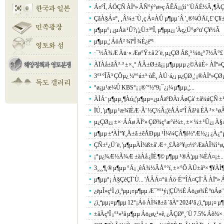
Á¤ºÎ, ÁÖÇÑ ÀÏº» ÃÑ°ý°ø»ç ÃÊÄ¡¡¦ìí '´ÙÄÉ½Ã¸¶ÀÇ
ÇãÀ§Á¤º¸ ¸Â¼±´Ù¸ç Á¤ÀÛ µ¶µµ´Â '¸®¾ÓÄí¸£' Ç¥
µ¶µµ°¡ ¿µÅä ¹Û?¡¦¿Ü±³ºÎ, µ¶µµ¿¡ 'Àç¿Ü°ø°ü' Ç¥½Ã
µ¶µµ¸¦ ÁöÅ² ¾îºÎ ¾È¿ëº¹
·¯½Ã¾Æ Àü·« Æø°Ý±â 2´ë, µ¿ÇØ Áß¸³ ¼ö¿ª 7½Ã°£ 
ÀÏÀå±âÃ³·³ ±×¸° ÅÂ±Ø±â¿¡ µ¶µµµµ ¿©ÀüÈ÷ ÀÏº»
3°³ ºÎÃ³ ÇÕµ¿ ¼º°ú±³·ùÈ¸ ÀÚ·á¿¡ µ¿ÇØ¸¦ ¡®ÀÏº»ÇØ¡¯
°ø¿µ¹æ¼Û KBS°¡ ¡®´º½º9¡¯¿¡¼­ µ¶µµ¸¦...
ÀÌÁ¨ µ¶µµ¸¶Àú¡¦'µ¶µµ=¿µÅäºÐÀï ÁøÇà' ±â¼úÇÑ ±¹
ÏÚ, 'µ¶µµ ¹æ¾îÈÆ·Ã' ½Ç½Ã¡¦ëÅÁ¤ºÎ Ãâ¹ü ÈÄ ³× ¹ø
µ¿ÇØ¿¡ ±×·ÁÁø ÀÏº» ÇØ¾ç°æ°è¼±, ±× ¼± ¹Û¿¡ À
µ¶µµ ±ªÀÌ°¥¸Å±â ±êÅÐµµ ¹Ì¼¼ÇÃ¶ó½ºÆ½¿¡ ¿À¿
ÇÑ±¹¿Ü´ë, 'µ¶µµÀÌ¾ß±â' Æ÷¸£Åõ°¥¡¤½ºÆäÀÎ¾î ¹ø
¡°µ¿¾Æ½Ã¾Æ ±äÀå ¿ÏÈ­ ¶© µ¶µµ ¹®Á¦µµ ¾ÈÁ¤¡±...Á
3¸¸¸¶¸® µ¶µµ °­Ä¡ ¸êÁ¾½ÃÅ°°í, ±×°Ô ÀÚ±â³× ¶¥ÀÌ
µ¶µµ°¡ À§ÇèÇÏ´Ù... 'ÅÂÁ¤°ü Áö·É' ºÎÁ¤ÇÏ´Â ÀÏº» 
¿ëµÎ»ç¹Ì ¿ï¸ªµµ¡¤µ¶µµ Æ¯º°¹ý¡¦ÇÙ½É Áö¿ø¾È ºüÁø '¸
¿ï¸ªµµ¡¤µ¶µµ 12°¡Áö ÀÌ¾ß±â ´ãÀº 2024³â ¿ï¸ªµµ¡¤ µ¶
±âÀçºÎ ¡°³»³â µ¶µµ Áö¿ø¿¹»ê, ¿ÃÇØº¸´Ù 7.5% Áõ¾×