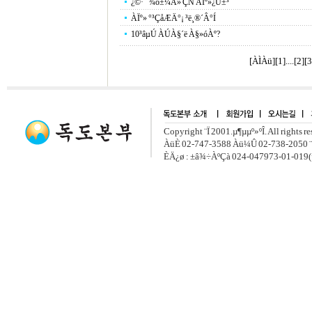
¿©·¯ ¾ó±¼À» ÇÑ ÀÏº»¿Ü±³
ÀÏº» °³ÇåÆÄ°¡ ³ë¸®´Â°Í
10³âµÚ ÀÚÀ§´ë À§»óÀº?
[ÀÌÀü]
[
1
]....[
2
][
3
Copyright ¨Ï 2001.µ¶µµº»ºÎ. All rights r
ÀüÈ­ 02-747-3588 Àü¼Û 02-738-2050 ¨
ÈÄ¿ø : ±â¾÷ÀºÇà 024-047973-01-019(