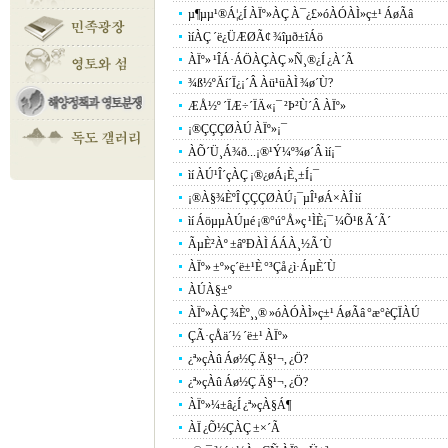
µ¶µµ¹®Á¦¿Í ÀÏº»ÀÇ À¯¿£»óÀÓÀÌ»ç±¹ ÁøÃâ
ìíÀÇ ´ë¿ÜÆØÃ¢ ¾îµð±îÁö
ÀÏº» ¹ÎÁ·ÁÖÀÇÀÇ »Ñ¸®¿Í ¿À´Ã
¾ß½ºÄí´Ï¿¡´Â Àü¹üÀÌ ¾ø´Ù?
ÆÅ½º ´ÏÆ÷´ÏÄ«¡¯ ²Þ²Ù´Â ÀÏº»
¡®ÇÇÇØÀÚ ÀÏº»¡¯
ÀÕ´Ü¸Á¾ð...¡®¹Ý¼º¾ø´Â ìí¡¯
ìí ÀÚ¹Î´çÀÇ ¡®¿øÁ¡È¸±Í¡¯
¡®À§¾ÈºÎ ÇÇÇØÀÚ¡¯µÎ¹øÁ×ÀÎ ìí
ìí ÁöµµÀÚµé ¡®°ú°Å»ç ¹ÌÈ­¡¯ ¼Õ¹ß Ã´Ã´
ÃµÈ²Àº ±âºÐÀÌ ÁÁÀ¸½Ã´Ù
ÀÏº» ±º»ç´ë±¹È­ °³Çå ¿ì·ÁµÈ´Ù
ÀÚÀ§±º
ÀÏº»ÀÇ ¾Èº¸¸® »óÀÓÀÌ»ç±¹ ÁøÃâ °æ°èÇÏÀÚ
ÇÃ·çÅä´½ ´ë±¹ ÀÏº»
¿ª»çÀû Áø½Ç Ä§¹¬, ¿Ö?
¿ª»çÀû Áø½Ç Ä§¹¬, ¿Ö?
ÀÏº»¼­±â¿Í ¿ª»çÀ§Á¶
ÀÏ ¿Õ½ÇÀÇ ±×´Ã