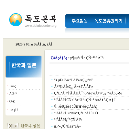
2026³â 08¿ù 06ÀÏ ¸ñ¿äÀÏ
Çö
ÀçÀ§Ä¡
>
µ¶µµº»ºÎ
>
ÇÑ±¹°ú ÀÏº»
°¥ µ¥±îÁö °£ ÀÏº»ÀÇ ¿ì°æÈ­
±â»ç
¡á
Á¦³ª¶ó ÀÎ±Ç¸¸ Ã¬±â´Â ÀÏº»
ÇÑ±¹Á¤ºÎ´Â ÀÚÀ¯¹«¿ªÁö´ë Ã¢¼³¿¡ ³ª¼­Áö ¸»¶ó
Ä®·³
¡á
°íÀÌÁî¹Ì ÇÑ±¹ ¹æ¹®°ú ÇÑ±¹ Á¤Ã¥ÀÇ Ä§·Î
³í¹®
¡á
¹Ì·¡ÁöÇâÀû ùÛìí°ü°èÀÇ ÀüÁ¦
±× ¿Ü
¡á
°íÀÌÁî¹Ì ¹æ¹®Àº ÇÑ±¹ÀÎ Èñ·Õ
°íÀÌÁî¹Ì¿Í °­ÇÑ ÀÏº»
ìí ¿ª»ç¹Ù²Ù±â °úÁ¤