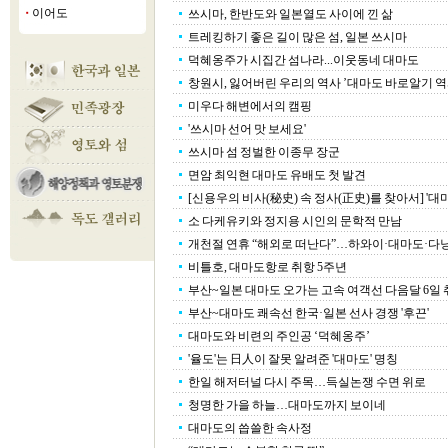
이어도
쓰시마, 한반도와 일본열도 사이에 낀 삶
■
트레킹하기 좋은 길이 많은 섬, 일본 쓰시마
덕혜옹주가 시집간 섬나라...이웃동네 대마도
창원시, 잃어버린 우리의 역사 ’대마도 바로알기 
미우다 해변에서의 캠핑
'쓰시마 선어 맛 보세요'
쓰시마 섬 정벌한 이종무 장군
면암 최익현 대마도 유배도 첫 발견
[신용우의 비사(秘史) 속 정사(正史)를 찾아서] '대
소 다케유키와 정지용 시인의 문학적 만남
개천절 연휴 “해외로 떠난다”…하와이·대마도·다낭
비틀호, 대마도항로 취항 5주년
부산~일본 대마도 오가는 고속 여객선 다음달 6일 
부산~대마도 쾌속선 한국·일본 선사 경쟁 '후끈'
대마도와 비련의 주인공 ‘덕혜옹주’
'율도'는 日人이 잘못 알려준 '대마도' 명칭
한일 해저터널 다시 주목…득실논쟁 수면 위로
청명한 가을 하늘…대마도까지 보이네
대마도의 씁쓸한 속사정