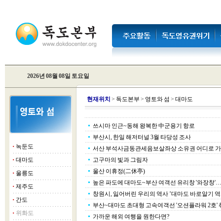
2026년 08월 08일 토요일
현
재위치
>
독도본부
>
영토와 섬
>
대마도
쓰시마 인근~동해 왕복한 中군용기 항로
부산시, 한일 해저터널 3월 타당성 조사
녹둔도
■
서산 부석사금동관세음보살좌상 소유권 어디로 
대마도
고구마의 빛과 그림자
■
울산 이휴정(二休亭)
울릉도
■
높은 파도에 대마도~부산 여객선 유리창 '와장창'…
제주도
■
창원시, 잃어버린 우리의 역사 ’대마도 바로알기 
간도
■
부산~대마도 초대형 고속여객선 '오션플라워 2호' 
위화도
■
가까운 해외 여행을 원한다면?