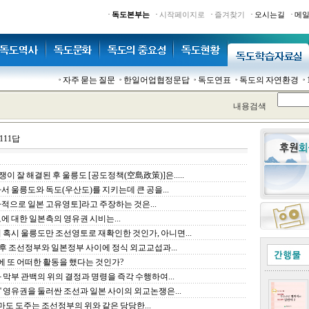
·
·
·
·
·
독도본부는
시작페이지로
즐겨찾기
오시는길
메
자주 묻는 질문
한일어업협정문답
독도연표
독도의 자연환경
내용검색
111답
쟁이 잘 해결된 후 울릉도 [공도정책(空島政策)]은.....
가서 울릉도와 독도(우산도)를 지키는데 큰 공을...
역사적으로 일본 고유영토]라고 주장하는 것은...
독도에 대한 일본측의 영유권 시비는...
정이 혹시 울릉도만 조선영토로 재확인한 것인가, 아니면...
온 후 조선정부와 일본정부 사이에 정식 외교교섭과...
사이에 또 어떠한 활동을 했다는 것인가?
가와 막부 관백의 위의 결정과 명령을 즉각 수행하여...
=죽도' 영유권을 둘러싼 조선과 일본 사이의 외교논쟁은...
대마도 도주는 조선정부의 위와 같은 당당한...