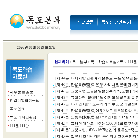
2026년 08월 08일 토요일
현
재위치
>
독도본부
>
독도학습자료실
>
독도 111문 
[제 49 문] 17세기말 일본과의 울릉도·독도 영유권 논
[제 48 문] 안용복(安龍福)은 두 차례나 일본에 건너
[제 47 문] 그렇다면 오늘날 일본정부가 '독도'를 [
자주 묻는 질문
■
[제 46 문] 그렇다면 1696년 1월 이전의 울릉도와 
한일어업협정문답
■
[제 45 문] 1696년 1월의 도쿠가와 막부 장군의 결
독도연표
■
[제 44 문] 안용복(安龍福)이 제2차로 일본을 다녀 
독도의 자연환경
[제 43 문] 안용복(安龍福)은 1696년 1월과 12월 
■
[제 42 문] 그러면 대마도 번주는 1696년 1월 도쿠
111문 111답
■
[제 41 문] 그렇다면, 1693∼1695년간의 '울릉도
[제 40 문] 일본의 조선에 대한 공식적 외교창구인 