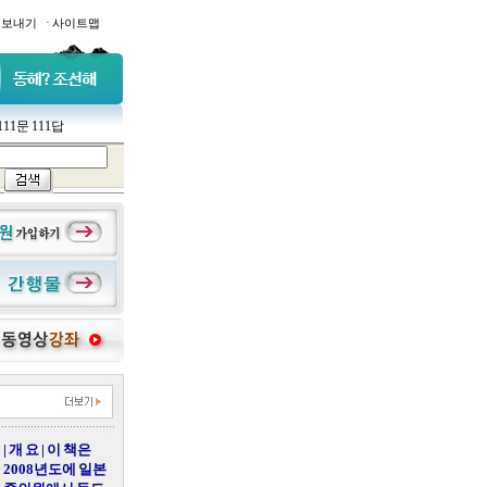
·
일보내기
사이트맵
111문 111답
| 개 요 | 이 책은
2008년도에 일본