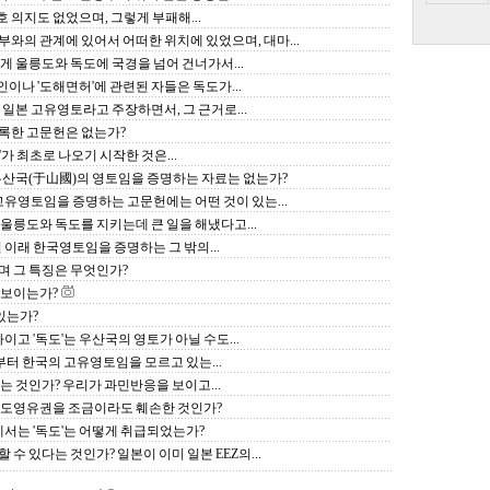
호 의지도 없었으며, 그렇게 부패해...
막부와의 관계에 있어서 어떠한 위치에 있었으며, 대마...
에게 울릉도와 독도에 국경을 넘어 건너가서...
인이나 '도해면허'에 관련된 자들은 독도가...
는 일본 고유영토라고 주장하면서, 그 근거로...
 기록한 고문헌은 없는가?
'가 최초로 나오기 시작한 것은...
 옛 우산국(于山國)의 영토임을 증명하는 자료는 없는가?
한국 고유영토임을 증명하는 고문헌에는 어떤 것이 있는...
 울릉도와 독도를 지키는데 큰 일을 해냈다고...
년 이래 한국영토임을 증명하는 그 밖의...
으며 그 특징은 무엇인가?
연 보이는가?
있는가?
나라이고 '독도'는 우산국의 영토가 아닐 수도...
부터 한국의 고유영토임을 모르고 있는...
있는 것인가? 우리가 과민반응을 보이고...
의 독도영유권을 조금이라도 훼손한 것인가?
협정에서는 '독도'는 어떻게 취급되었는가?
할 수 있다는 것인가? 일본이 이미 일본 EEZ의...