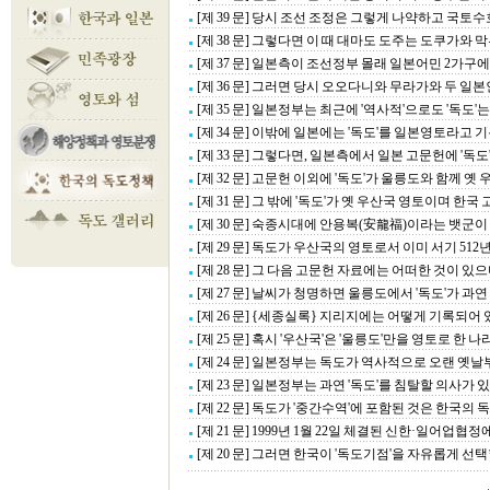
[제 39 문] 당시 조선 조정은 그렇게 나약하고 국토수
[제 38 문] 그렇다면 이 때 대마도 도주는 도쿠가와 
[제 37 문] 일본측이 조선정부 몰래 일본어민 2가구
[제 36 문] 그러면 당시 오오다니와 무라가와 두 일본
[제 35 문] 일본정부는 최근에 '역사적'으로도 '독도'
[제 34 문] 이밖에 일본에는 '독도'를 일본영토라고
[제 33 문] 그렇다면, 일본측에서 일본 고문헌에 '독도
[제 32 문] 고문헌 이외에 '독도'가 울릉도와 함께
[제 31 문] 그 밖에 '독도'가 옛 우산국 영토이며 
[제 30 문] 숙종시대에 안용복(安龍福)이라는 뱃군이
[제 29 문] 독도가 우산국의 영토로서 이미 서기 512
[제 28 문] 그 다음 고문헌 자료에는 어떠한 것이 있
[제 27 문] 날씨가 청명하면 울릉도에서 '독도'가 과
[제 26 문] {세종실록} 지리지에는 어떻게 기록되어 
[제 25 문] 혹시 '우산국'은 '울릉도'만을 영토로 한 
[제 24 문] 일본정부는 독도가 역사적으로 오랜 옛날
[제 23 문] 일본정부는 과연 '독도'를 침탈할 의사가 
[제 22 문] 독도가 '중간수역'에 포함된 것은 한국
[제 21 문] 1999년 1월 22일 체결된 신한·일어업
[제 20 문] 그러면 한국이 '독도기점'을 자유롭게 선택