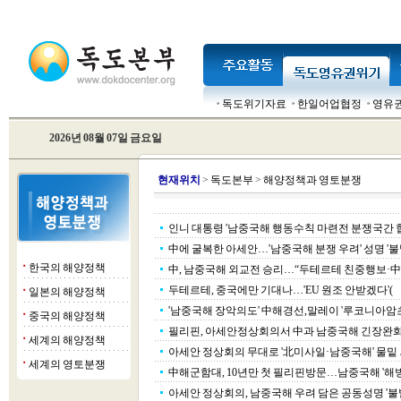
독도위기자료
한일어업협정
영유
2026년 08월 07일 금요일
현
재위치
>
독도본부
>
해양정책과 영토분쟁
인니 대통령 '남중국해 행동수칙 마련전 분쟁국간 협
中에 굴복한 아세안…'남중국해 분쟁 우려' 성명 '불
한국의 해양정책
■
中, 남중국해 외교전 승리…“두테르테 친중행보·中 로
두테르테, 중국에만 기대나…'EU 원조 안받겠다'(
일본의 해양정책
■
'남중국해 장악의도' 中해경선,말레이 '루코니아암
중국의 해양정책
■
필리핀, 아세안정상회의서 中과 남중국해 긴장완화
세계의 해양정책
■
아세안 정상회의 무대로 '北미사일·남중국해' 물밑
세계의 영토분쟁
■
中해군함대, 10년만 첫 필리핀방문…남중국해 '해빙
아세안 정상회의, 남중국해 우려 담은 공동성명 '불