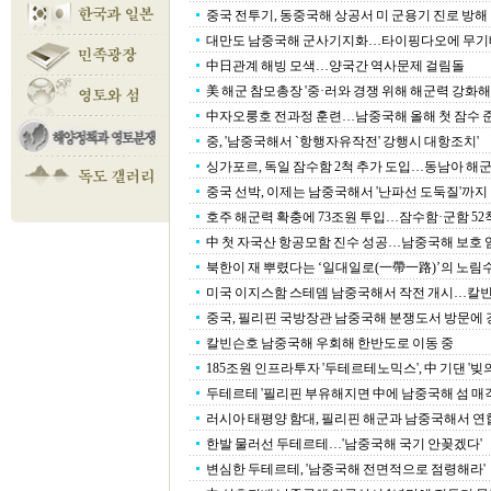
중국 전투기, 동중국해 상공서 미 군용기 진로 방해
대만도 남중국해 군사기지화…타이핑다오에 무기
中日관계 해빙 모색…양국간 역사문제 걸림돌
美 해군 참모총장 '중·러와 경쟁 위해 해군력 강화해
中자오룽호 전과정 훈련…남중국해 올해 첫 잠수 
중, '남중국해서 `항행자유작전' 강행시 대항조치'
싱가포르, 독일 잠수함 2척 추가 도입…동남아 해군
중국 선박, 이제는 남중국해서 '난파선 도둑질'까지
호주 해군력 확충에 73조원 투입…잠수함·군함 52
中 첫 자국산 항공모함 진수 성공…남중국해 보호 
북한이 재 뿌렸다는 ‘일대일로(一帶一路)’의 노림
미국 이지스함 스테뎀 남중국해서 작전 개시…칼빈슨
중국, 필리핀 국방장관 남중국해 분쟁도서 방문에 
칼빈슨호 남중국해 우회해 한반도로 이동 중
185조원 인프라투자 '두테르테노믹스', 中 기댄 '빚
두테르테 '필리핀 부유해지면 中에 남중국해 섬 매각
러시아 태평양 함대, 필리핀 해군과 남중국해서 
한발 물러선 두테르테…'남중국해 국기 안꽂겠다'
변심한 두테르테, '남중국해 전면적으로 점령해라'