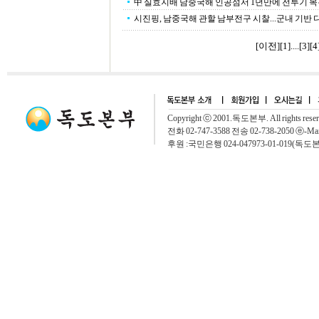
中 실효지배 남중국해 인공섬서 1년만에 전투기 
시진핑, 남중국해 관할 남부전구 시찰...군내 기반 
[이전]
[
1
]....[
3
][
4
Copyright ⓒ 2001.독도본부. All rights rese
전화 02-747-3588 전송 02-738-2050 ⓔ-Mai
후원 :국민은행 024-047973-01-019(독도