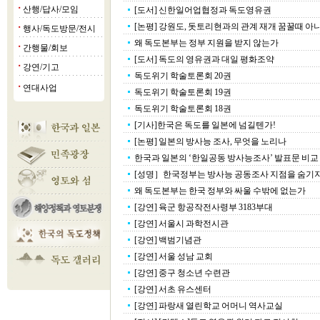
산행/답사/모임
[도서] 신한일어업협정과 독도영유권
■
[논평] 강원도, 돗토리현과의 관계 재개 꿈꿀때 아니
행사/독도방문/전시
■
왜 독도본부는 정부 지원을 받지 않는가
간행물/회보
■
[도서] 독도의 영유권과 대일 평화조약
강연/기고
■
독도위기 학술토론회 20권
연대사업
■
독도위기 학술토론회 19권
독도위기 학술토론회 18권
[기사]한국은 독도를 일본에 넘길텐가!
[논평] 일본의 방사능 조사, 무엇을 노리나
한국과 일본의 ‘한일공동 방사능조사’ 발표문 비교
[성명］한국정부는 방사능 공동조사 지점을 숨기지 
왜 독도본부는 한국 정부와 싸울 수밖에 없는가
[강연] 육군 항공작전사령부 3183부대
[강연] 서울시 과학전시관
[강연] 백범기념관
[강연] 서울 성남 교회
[강연] 중구 청소년 수련관
[강연] 서초 유스센터
[강연] 파랑새 열린학교 어머니 역사교실