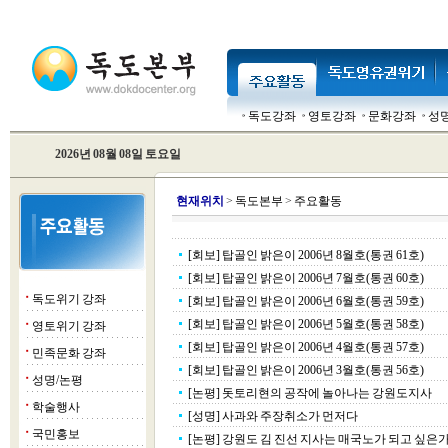
독도강좌
영토강좌
문화강좌
성
2026년 08월 08일 토요일
현
재위치
>
독도본부
>
주요활동
[회보] 탑골인 밝은이 2006년 8월호(통권 61호)
[회보] 탑골인 밝은이 2006년 7월호(통권 60호)
독도위기 강좌
■
[회보] 탑골인 밝은이 2006년 6월호(통권 59호)
[회보] 탑골인 밝은이 2006년 5월호(통권 58호)
영토위기 강좌
■
[회보] 탑골인 밝은이 2006년 4월호(통권 57호)
민족문화 강좌
■
[회보] 탑골인 밝은이 2006년 3월호(통권 56호)
성명/논평
■
[논평] 돗토리현의 공작에 놀아나는 강원도지사
학술행사
■
[성명] 사과와 주장취소가 먼저다
국민홍보
■
[논평] 강원도 김 진선 지사는 매국노가 되고 싶은