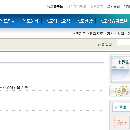
·
·
·
·
·
독도본부는
시작페이지로
즐겨찾기
오시는길
메
옛지도
요즘지도
기사
칼럼
내용검색
논의 경위만을 기록