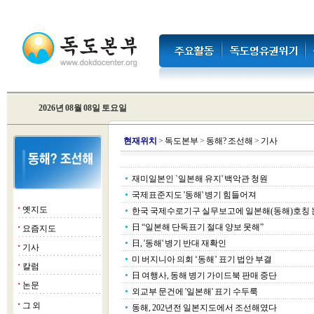
2026년 08월 08일 토요일
현
재위치
>
독도본부
>
동해? 조선해
>
기사
재미일본인 `일본해 유지' 백악관 청원
국제표준지도 '동해' 병기 힘들어져
옛지도
■
한국 국제수로기구 실무보고에 일본해(동해)호칭 
日 “일본해 단독표기 절대 양보 못해”
요즘지도
■
日, '동해' 병기 반대 재확인
기사
■
미 버지니아 의회 ‘동해’ 표기 법안 부결
칼럼
■
日 여행사, 동해 병기 가이드북 판매 중단
논문
■
외교부 문건에 '일본해' 표기 수두룩
그 외
■
동해, 202년전 일본지도에서 조선해였다