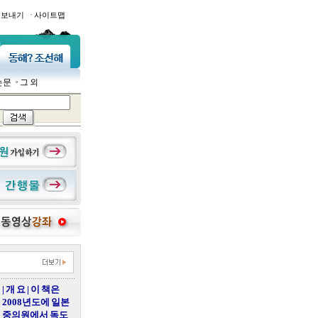
·
일보내기
사이트맵
논문
그 외
| 개 요 | 이 책은
2008년도에 일본
중의원에서 독도