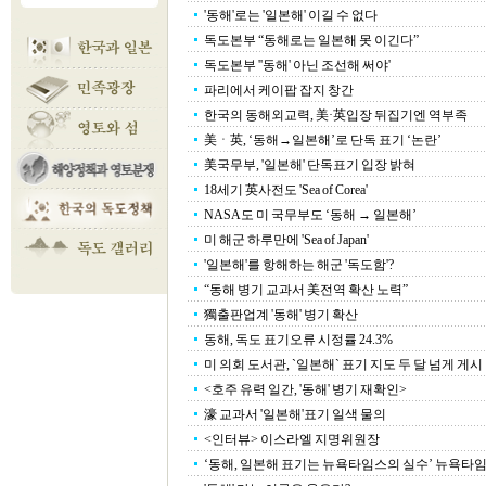
'동해'로는 '일본해' 이길 수 없다
독도본부 “동해로는 일본해 못 이긴다”
독도본부 ''동해' 아닌 조선해 써야'
파리에서 케이팝 잡지 창간
한국의 동해외교력, 美·英입장 뒤집기엔 역부족
美ㆍ英, ‘동해→일본해’로 단독 표기 ‘논란’
美국무부, '일본해' 단독표기 입장 밝혀
18세기 英사전도 'Sea of Corea'
NASA도 미 국무부도 ‘동해 → 일본해’
미 해군 하루만에 'Sea of Japan'
'일본해'를 항해하는 해군 '독도함'?
“동해 병기 교과서 美전역 확산 노력”
獨출판업계 '동해' 병기 확산
동해, 독도 표기오류 시정률 24.3%
미 의회 도서관, `일본해` 표기 지도 두 달 넘게 게시
<호주 유력 일간, '동해' 병기 재확인>
濠 교과서 '일본해'표기 일색 물의
<인터뷰> 이스라엘 지명위원장
‘동해, 일본해 표기는 뉴욕타임스의 실수’ 뉴욕타