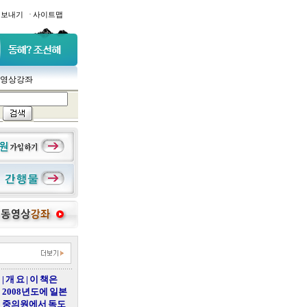
·
일보내기
사이트맵
영상강좌
| 개 요 | 이 책은
2008년도에 일본
중의원에서 독도