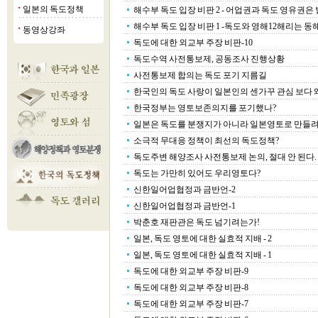
일본의 독도정책
해수부 독도 입장 비판 2 - 어업권과 독도 영유권은 
■
해수부 독도 입장 비판 1 -독도와 영해12해리는 동해
동영상강좌
■
독도에 대한 외교부 주장 비판-10
독도수역 사전통보제, 공동조사 진행상황
사전통보제 합의는 독도 포기 지름길
한국인의 독도 사랑이 일본인의 센가꾸 관심 보다 왜 
한국정부는 영토보존의지를 포기했나?
일본은 독도를 분쟁지가 아니라 일본영토로 만들
소극적 무대응 정책이 최선의 독도정책?
독도주변 해양조사 사전통보제 논의, 절대 안 된다.
독도는 가만히 있어도 우리영토다?
신한일어업협정과 금반언-2
신한일어업협정과 금반언-1
박춘호 재판관은 독도 넘기려는가!
일본, 독도 영토에 대한 실효적 지배 - 2
일본, 독도 영토에 대한 실효적 지배 - 1
독도에 대한 외교부 주장 비판-9
독도에 대한 외교부 주장 비판-8
독도에 대한 외교부 주장 비판-7