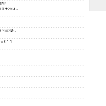
별개?
 중간수역에...
더 뜨거운...
려는 것이다