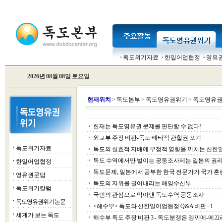
독도위기자료
한일어업협정
영유
2026년 08월 08일 토요일
현
재위치
>
독도본부
>
독도영유권위기
>
독도영유권
헌재는 독도영유권 문제를 판단할 수 없다!
외교부 주장 비판-독도 배타적 관할권 포기
독도위기자료
■
독도의 실효적 지배에 부정적 영향을 끼치는 신
독도 수역에서만 벌이는 공동조사제는 일본의 권리
한일어업협정
■
독도문제, 일본에서 공부한 한국 전문가가 국가 혼
영유권문답
■
독도의 지위를 끌어내리는 해양수산부
독도위기칼럼
■
국민의 관심으로 막아낸 독도수역 공동조사
독도영유권위기 논문
■
<해수부> 독도와 신한일어업협정 Q&A 비판 - 1
세계가 보는 독도
■
해수부 독도 주장 비판 3 - 독도분쟁은 멩끼에-에끄레