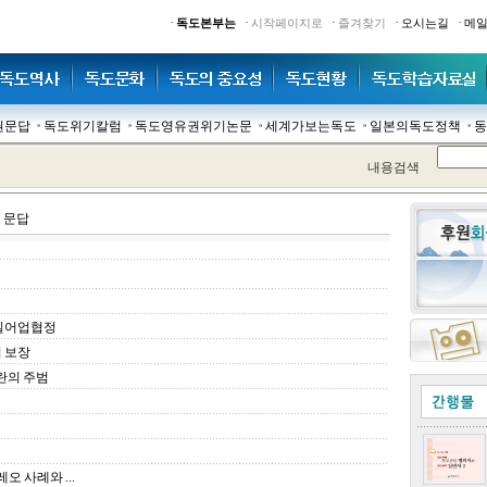
·
·
·
·
·
독도본부는
시작페이지로
즐겨찾기
오시는길
메
권문답
독도위기칼럼
독도영유권위기논문
세계가보는독도
일본의독도정책
동
내용검색
 문답
한일어업협정
 보장
란의 주범
오 사례와 ...