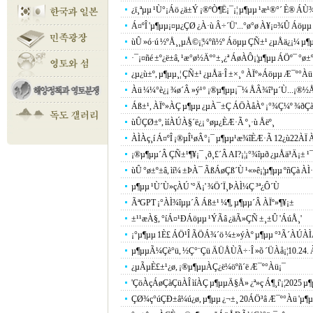
¿ï¸ªµµ ¹Ù°¡Áö ¿ä±Ý ¡®ºÒ¶Ë¡¯¡¦ µ¶µµ ¹æ¹®°´ È® ÁÙ
Á¤ºÎ 'µ¶µµ¡¤µ¿ÇØ ¿À·ù Â÷´Ü'...°ø°ø À¥¡¤¾Û Áöµµ 
ùÛ »ó·ú ½ºÅ¸¸µÅ©¡¦¼­ºñ½º Áöµµ ÇÑ±¹ ¿µÅä¿¡¼­ µ¶µ
·¯¡¤ñé ±º¿ë±â, ¹æ°ø½Äº°±¸¿ª ÁøÀÔ¡¦µ¶µµ ÁÖº¯ °ø±
¿µ¿ù±º, µ¶µµ¸¦ ÇÑ±¹ ¿µÅä·Î ±×¸° ÀÏº»Áöµµ Æ¯º°Àü
Àü ¼¼°è¿¡ ¾ø´Â »ý¹° ¡®µ¶µµ¡¯¼­ ÅÂ¾î³µ´Ù...¡®½ÅÁ
Áß±¹, ÀÏº»ÀÇ µ¶µµ ¿µÀ¯±Ç ÁÖÀåÀº ¡°¾Ç¼º ¾ðÇà
ùÛÇØ±º, ìíÀÚÀ§´ë¿¡ °øµ¿ÈÆ·Ã º¸·ù Åëº¸
ÀÌÀç¸í Á¤ºÎ ¡®µÎ¹øÂ°¡¯ µ¶µµ¹æ¾îÈÆ·Ã 12¿ù22À
¡®µ¶µµ´Â ÇÑ±¹¶¥¡¯ ¸ð¸£´Â AI?¡¦¡°¾îµð ¿µÅä³Ä¡± ¹¯
ùÛ °ø±º±â, ìí¼­ ±ÞÀ¯ ÃßÁøÇß´Ù ¹«»ê¡¦µ¶µµ ºñÇà ÀÌ
µ¶µµ ¹Ù´Ù»çÀÚ '°­Ä¡' ¾Ö´Ï¸ÞÀÌ¼Ç ³ª¿Ô´Ù
ÃªGPT ¡°ÀÌ¾îµµ´Â Áß±¹ ¼¶, µ¶µµ´Â ÀÏº»¶¥¡±
±¹¹æÀ§, °íÁ¤¹ÐÁöµµ ¹ÝÃâ ¿äÃ»ÇÑ ±¸±Û 'ÁúÅ¸'
¡°µ¶µµ 1È£ ÁÖ¹Î ÃÖÁ¾´ö ¼±»ýÀº µ¶µµ °³Ã´ÀÚ
µ¶µµÃ¼Çè°ü, ½Ç°¨Çü ÄÜÅÙÃ÷·Î »õ ´ÜÀå¡¦10.24. 
¿µÃµÈ£±¹¿ø, ¡®µ¶µµÀÇ¿ë¼öºñ´ë Æ¯º°Àü¡¯
'ÇöÀçÁøÇàÇüÀÎ ìíÀÇ µ¶µµÄ§Å» ¿ª»ç Á¶¸í'¡¦2025 µ
ÇØ¾ç°úÇÐ±â¼ú¿ø, µ¶µµ ¿¬±¸ 20ÁÖ³â Æ¯º°Àü 'µ¶µ