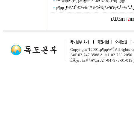
°æ±âµµÀÇÈ¸, ¡®µ¶µµµðÁöÅÐÃ¼Çè°ü¡¯ ¿î¿µ
µ¶µµ ¸¶½ºÄÚÆ® »ð»ì°³ ½ÇÁ¾¡¦°æºñ´ë ¡®Á÷¹« ÅÂ¸¸¡
[ÀÌÀü]
[
1
]
[
2
][
Copyright ¨Ï 2001.µ¶µµº»ºÎ. All rights r
ÀüÈ­ 02-747-3588 Àü¼Û 02-738-2050 ¨
ÈÄ¿ø : ±â¾÷ÀºÇà 024-047973-01-019(