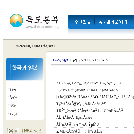
2026³â 08¿ù 08ÀÏ Åä¿äÀÏ
Çö
ÀçÀ§Ä¡
>
µ¶µµº»ºÎ
>
ÇÑ±¹°ú ÀÏº»
ÀÏº» ¹ý¿ø, ±â¹Ì°¡¿ä Á¦Ã¢ °ÅºÎ ±³»ç Â¡°è ¿ËÈ£
±â»ç
¡á
¹Ì, ÀÏº» ¾Èº¸¸® »óÀÓÀÌ»ç±¹ ÁøÃâ ÁöÁö
[±â»ç]¾ß½ºÄí´Ï ÁöÁö¸ðÀÓ, ÀÏÀÚ¹ÎÀÇ¿ø 116¸í Âü
Ä®·³
¡á
ìí ¡®½Å¹æÀ§´ë°­¡¯, ¹«¾ùÀ» ³ë¸®³ª
³í¹®
¡á
ìí ¾Èº¸¸® »óÀÓÀÌ»ç±¹ ÁøÃâ 2´Ü°è¾È Ã¤ÅÃ
±× ¿Ü
¡á
ÀÏ, ¿ìÀÍ±³À° È¸±Í ÃßÁø
ÀÏ ¹æÀ§Ã» \'¼º\' ½Â°ÝµÈ´Ù
ìí, MD½Ã½ºÅÛ °³¹ß´Ü°è ÀÌÇà