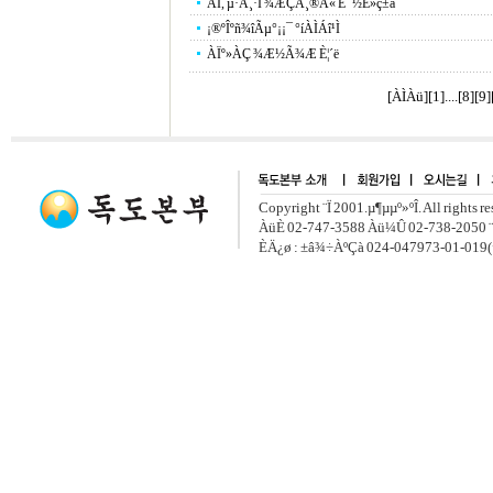
ÀÏ, µ·À¸·Î ¾ÆÇÁ¸®Ä« È¯½É»ç±â
¡®ºÎºñ¾îÃµ°¡¡¯ °íÀÌÁî¹Ì
ÀÏº»ÀÇ ¾Æ½Ã¾Æ È¦´ë
[ÀÌÀü]
[
1
]....[
8
][
9
]
Copyright ¨Ï 2001.µ¶µµº»ºÎ. All rights r
ÀüÈ­ 02-747-3588 Àü¼Û 02-738-2050 ¨
ÈÄ¿ø : ±â¾÷ÀºÇà 024-047973-01-019(