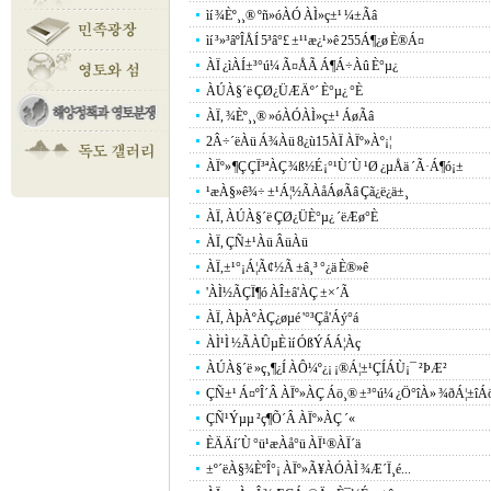
ìí ¾Èº¸¸® ºñ»óÀÓ ÀÌ»ç±¹ ¼±Ãâ
ìí ³»³âºÎÅÍ 5³â°£ ±¹¹æ¿¹»ê 255Á¶¿ø È®Á¤
ÀÏ ¿ìÀÍ±³°ú¼­ Ã¤ÅÃ Á¶Á÷Àû È°µ¿
ÀÚÀ§´ë ÇØ¿ÜÆÄº´ È°µ¿ °­È­
ÀÏ, ¾Èº¸¸® »óÀÓÀÌ»ç±¹ ÁøÃâ
2Â÷´ëÀü Á¾Àü 8¿ù15ÀÏ ÀÏº»Àº¡¦
ÀÏº» ¶Ç ÇÏ³ªÀÇ ¾ß½É ¡°¹Ù´Ù ¹Ø ¿µÅä ´Ã·Á¶ó¡±
¹æÀ§»ê¾÷ ±¹Á¦½ÃÀåÁøÃâ Çã¿ë¿ä±¸
ÀÏ, ÀÚÀ§´ë ÇØ¿ÜÈ°µ¿ ´ëÆø°­È­
ÀÏ, ÇÑ±¹Àü ÂüÀü
ÀÏ,±¹°¡Á¦Ã¢½Ã ±â¸³ °­¿ä È®»ê
'ÀÌ½ÃÇÏ¶ó ÀÎ±â'ÀÇ ±×´Ã
ÀÏ, ÀþÀºÀÇ¿øµé '°³Çå'Áý°á
ÀÌ¹Ì ½ÃÀÛµÈ ìí ÓßÝÁÁ¦Àç
ÀÚÀ§´ë »ç¸¶¿Í ÀÔ¼º¿¡ ¡®Á¦±¹ÇÍÁÙ¡¯ ²ÞÆ²
ÇÑ±¹ Á¤ºÎ´Â ÀÏº»ÀÇ Áö¸® ±³°ú¼­ ¿Ö°îÀ» ¾ðÁ¦±îÁö 
ÇÑ¹Ýµµ ²ç¶Õ´Â ÀÏº»ÀÇ ´«
ÈÄÄí´Ù °ü¹æÀå°ü ÀÏ¹®ÀÏ´ä
±º´ëÀ§¾ÈºÎ°¡ ÀÏº»Ã¥ÀÓÀÌ ¾Æ´Ï¸é...