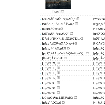
[µ¿µµ]
[2002] ÃÊ´ëÀÛ°¡ °øµ¿ÀÛÇ°
[Where are
[¼ûÀº ±×¸² Ã£±â] ÀåÁØÇõ
[Èçµé¸®´
[Mine] ÀÓ»óºó
[°¡»óÀü¼³
[ÃÊ´ëÀÛ°¡ °øµ¿ÀÛÇ°]
[µ¿Ç³(ÔÔù¦
[37¡Æ14'10' N / 131¡Æ52'00' E]...
[±ê¹ß] À
[µ¶µµ ÅäÇØ³»±â] ÀÓ¿Á»ó
[¼ÒÅë(Com
[µ¶µµ¿¡¼­] ÃÖ¿µÈÆ
[µ¶µµÀÇ ±
[µµ.Çª¸¥ÆÄµµ´Â ¾ðÁ¦±îÁö] ¿À°Ç...
[µ¶µµÀÇ Ç
[Íö - 43] À±¾Ö±Ù
[µ¶µµÁ¤
[±Ç¿ë¼· 21]
[±Ç¿ë¼· 2
[±Ç¿ë¼· 18]
[±Ç¿ë¼· 1
[±Ç¿ë¼· 15]
[±Ç¿ë¼· 1
[±Ç¿ë¼· 12]
[±Ç¿ë¼· 1
[±Ç¿ë¼· 09]
[±Ç¿ë¼· 0
[±Ç¿ë¼· 06]
[±Ç¿ë¼· 0
[±Ç¿ë¼· 03]
[±Ç¿ë¼· 0
[¿©¸íÀÇ µ¶µµ I. II] È²ÀÎÇý
[µ¶µµÀÇ 
[µ¶µµ] ÃÖÇöÀÍ
[»î - ½Ã°