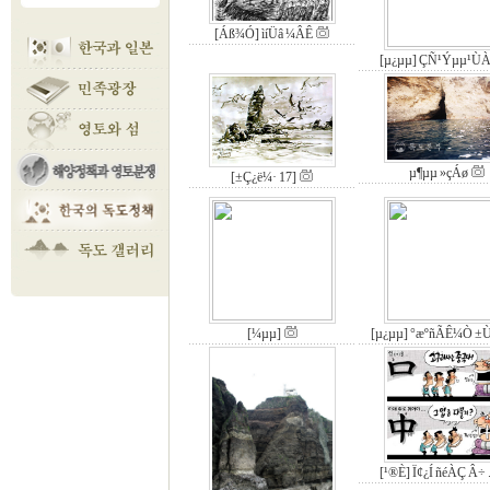
[Áß¾Ó] ìíÜâ ¼­ÂÊ
[µ¿µµ] ÇÑ¹Ýµµ¹Ù
µ¶µµ »çÁø
[±Ç¿ë¼· 17]
[¼­µµ]
[µ¿µµ] °æºñÃÊ¼Ò ±
[¹®È­] Ï¢¿Í ñéÀÇ Â÷ .