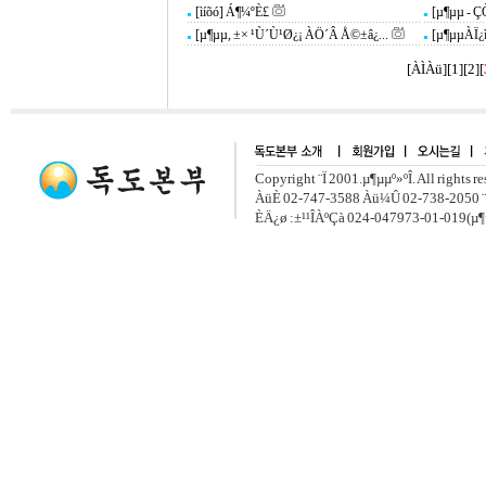
[ìíõó] Á¶¼ºÈ£
[µ¶µµ - Ç
[µ¶µµ, ±× ¹Ù´Ù¹Ø¿¡ ÀÖ´Â Å©±â¿...
[µ¶µµÀÏ¿ì
[ÀÌÀü]
[
1
][
2
]
[
Copyright ¨Ï 2001.µ¶µµº»ºÎ. All rights r
ÀüÈ­ 02-747-3588 Àü¼Û 02-738-2050 ¨
ÈÄ¿ø :±¹¹ÎÀºÇà 024-047973-01-019(µ¶