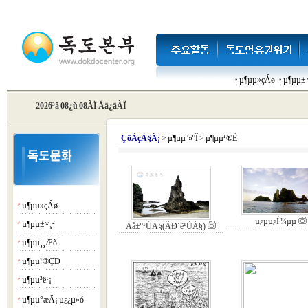
µ¶µµ»çÁø
µ¶µµ±×
2026³â 08¿ù 08ÀÏ Åä¿äÀÏ
Çö
ÀçÀ§Ä¡
>
µ¶µµº»ºÎ
>
µ¶µµ¹®È­
µ¶µµ»çÁø
¡á
µ¿µµ¿Í ¼­µµ
µ¶µµ±×¸²
¡á
Àå±º¹ÙÀ§(ÃÐ´ë¹ÙÀ§)
µ¶µµ¸¸Æò
¡á
µ¶µµ¹®ÇÐ
¡á
µ¶µµ³ë·¡
¡á
µ¶µµ°æÄ¡ µ¿¿µ»ó
¡á