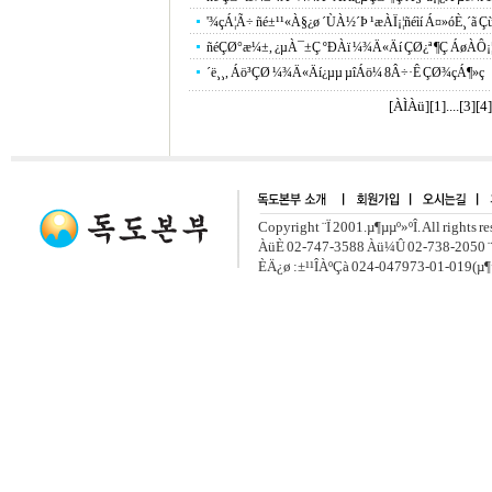
'¾çÁ¦Ã÷ ñé±¹¹«À§¿ø ´ÙÀ½´Þ ¹æÀÏ¡¦ñéìí Á¤»óÈ¸´ã Ç
ñéÇØ°æ¼±, ¿µÀ¯±Ç ºÐÀï ¼¾Ä«Äí ÇØ¿ª ¶Ç ÁøÀÔ¡¦ì
´ë¸¸, Áö³­ÇØ ¼¾Ä«Äí¿­µµ µîÁö¼­ 8Â÷·Ê ÇØ¾çÁ¶»ç
[ÀÌÀü]
[
1
]....[
3
][
4
]
Copyright ¨Ï 2001.µ¶µµº»ºÎ. All rights r
ÀüÈ­ 02-747-3588 Àü¼Û 02-738-2050 ¨
ÈÄ¿ø :±¹¹ÎÀºÇà 024-047973-01-019(µ¶