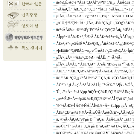
ñé ½ÇÈ¿Áö¹è ³²Áß±¹ÇØ ÀÎ°ø¼¶¼­ 1³â¸¸¿¡ ÀüÅõ±â ¸
½ÃÁøÇÎ, ³²Áß±¹ÇØ °üÇÒ ³²ºÎÀü±¸ ½ÃÂû...±º³» ±
µÎÅ×¸£Å× '°­¿ÂÀü·«'¡¦'³²Áß±¹ÇØ¿¡ º´·Â' ñéÀÚ±Ø ÀÌ¾
¿À¹Ù¸¶ ºñ³­ÇÑ µÎÅ×¸£Å×, Æ®·³ÇÁ¿£ ±¸¾Ö¡¦´ëÁß ³²
ñé ½ÃÃß¼± ¡®°á½É¡¯È£ ³²Áß±¹ÇØ ÇØÀú¿¡ ½ÉÀº 
ÀÎµµ³×½Ã¾Æ ±º, ÈÆ·Ã Áß Áß±¹»ê ¹«±â ¿ÀÀÛµ¿¡¦4
Áß±¹, ±º»ç±âÁöÈ­ ³²Áß±¹ÇØ¿¡ ÀüÅõ±â ¹èÄ¡¡¦Æ®·
»þÆã ñé °³Çõ¹ßÀü¿¬±¸¿ø ºÎ¿øÀå ¡°ÇØ»ó½ÇÅ©·Îµå 
µÎÅ×¸£Å× '³²Áß±¹ÇØ ¼¶¡¤¾ÏÃÊ¿¡ º´·Â ¹èÄ¡'
µÎÅ×¸£Å×ÀÇ ³²Áß±¹ÇØ º´·Â¹èÄ¡ ¹ß¾ð¿¡ ñé 'º¯½É ¾
Áß±¹±º ³²Áß±¹ÇØ¼­ ÀÎ°ø¼¶ 'Å»ÃëÈÆ·Ã'¡¦°­½ÀÇÔ¡¤
ñé, ³²Áß±¹ÇØ¿¡ ½ºÅÚ½º ¼º´É ÇÁ¸®±êÇÔ ÅõÀÔ¡¦
ÁÖº¯±¹ ¿ì·Á»ç´Â ñé ÀÏ´ëÀÏ·Î¡¦·¯½Ã¾ÆÁ¶Â÷ ¼ÓÀ¸·
'Ú¸, Æ÷Å¬·£µå Á¦µµ °üÇÒ±Ç ¾Æ¸£ÇîÆ¼³ª ÀÌ¾ç Ã
¿µ±¹·É Æ÷Å¬·£µå¼­ ¾Æ¸£ÇîÆ¼³ª ±ºÀÎ ¹¦Áö ¼º¸ð»
ºê·º½ÃÆ®·Î Áöºê·ÑÅÍ ÀÌ¾î Æ÷Å¬·£µåµµ ¿µÀ¯±Ç 
Áß±¹ ÇØ°æ¼± ¼¾Ä«Äí ±ÙÃ³ ÁøÀÔ¡¦ìí '»çÅÂ ¾ÇÈ­Ç
ìí, ¼¾Ä«ÄíÇØ¿ª ¡®µå·Ð¡¯ ºñÇà¿¡ ÀüÅõ±â Ã¹ ±ä±Þ¹
ñé¿Ü±³ºÎ '´ô¿ÀÀ§´Ù¿À µå·Ð ºñÇàÀº ¾ð·Ð»ç ÃÔ¿µ¿ë
ñé ÇØ°æ¼± 4Ã´ ¼¾Ä«Äí ìí¿µÇØ ¶Ç Ä§¹ü¡¦¿Ã µé¾î 