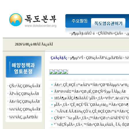
µ¶µµÀ§±âÀÚ·á
ÇÑÀÏ¾î¾÷ÇùÁ¤
¿
2026³â 08¿ù 08ÀÏ Åä¿äÀÏ
Çö
ÀçÀ§Ä¡
>
µ¶µµº»ºÎ
>
ÇØ¾çÁ¤Ã¥°ú ¿µÅäºÐÀï
>
¼¼
Áß±¹, ÇÊ¸®ÇÉ ±¹¹æÀå°ü ³²Áß±¹ÇØ ºÐÀïµµ¼­ ¹æ¹®¿¡
ÇÑ±¹ÀÇ ÇØ¾çÁ¤Ã¥
¡á
Ä®ºó½¼È£ ³²Áß±¹ÇØ ¿ìÈ¸ÇØ ÇÑ¹Ýµµ·Î ÀÌµ¿ Áß
ÀÏº»ÀÇ ÇØ¾çÁ¤Ã¥
¡á
185Á¶¿ø ÀÎÇÁ¶óÅõÀÚ 'µÎÅ×¸£Å×³ë¹Í½º', ñé ±â´í 'ºú
Áß±¹ÀÇ ÇØ¾çÁ¤Ã¥
¡á
µÎÅ×¸£Å× 'ÇÊ¸®ÇÉ ºÎÀ¯ÇØÁö¸é ñé¿¡ ³²Áß±¹ÇØ ¼¶ ¸
¼¼°èÀÇ ÇØ¾çÁ¤Ã¥
¡á
·¯½Ã¾Æ ÅÂÆò¾ç ÇÔ´ë, ÇÊ¸®ÇÉ ÇØ±º°ú ³²Áß±¹
¼¼°èÀÇ ¿µÅäºÐÀï
¡á
ÇÑ¹ß ¹°·¯¼± µÎÅ×¸£Å×¡¦'³²Áß±¹ÇØ ±¹±â ¾È²È°Ú´Ù
º¯½ÉÇÑ µÎÅ×¸£Å×, '³²Áß±¹ÇØ Àü¸éÀûÀ¸·Î Á¡·ÉÇØ