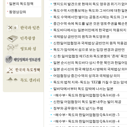
일본의 독도정책
옛지도의 발견으로 현재의 독도 영유권 위기가 없
■
독도수역 사전통보제는 독도와 그 바다에 대한 일본의
동영상강좌
■
독도 수역에서만 벌이는 공동조사제는 독도와 그 바다
중간수역 속에 독도를 넣은 것은 영토주권을 훼손한
독도바다에서는 일본어민에게 한국법이 적용되지
국제법상 금반언의 원칙과 독도영유권
신한일어업협정과 국제법상 금반언의 원칙 적용
독도가 암석에서 섬으로 보는 입장 변경과 금반언
신 한.일어업협정 제15조와 독도분쟁의 ‘존재’ 묵
일본 순시선의 독도바다 상시 주둔 묵인과 한일어
일본 순시선의 한국 해양조사 방해의 국제법상 의미와
어업협정상 중간수역의 성격과 국제법상 의미
독도의 법적 지위- 독도는 ‘EEZ를 가질 수 없는 암석
밑바닥에서부터 독도 압박에 나서는 일본
<해수부> 독도와 한일어업협정 Q & A 비판 - 6
신한일 어업협정이 독도 일본 내주는 빌미 제공
정부와 공무원이 독도 넘기는 주범
<해수부> 독도와 한일어업협정 Q & A 비판 - 5
<해수부> 독도와 한일어업협정 Q & A 비판 - 4