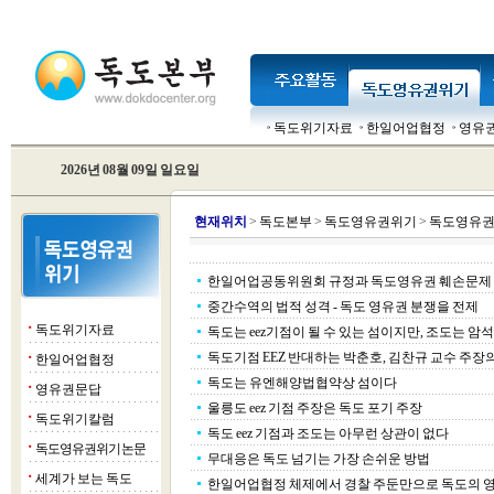
독도위기자료
한일어업협정
영유
2026년 08월 09일 일요일
현
재위치
>
독도본부
>
독도영유권위기
>
독도영유권
한일어업공동위원회 규정과 독도영유권 훼손문제
중간수역의 법적 성격 - 독도 영유권 분쟁을 전제
독도위기자료
■
독도는 eez기점이 될 수 있는 섬이지만, 조도는 암
독도기점 EEZ 반대하는 박춘호, 김찬규 교수 주장
한일어업협정
■
독도는 유엔해양법협약상 섬이다
영유권문답
■
울릉도 eez 기점 주장은 독도 포기 주장
독도위기칼럼
■
독도 eez 기점과 조도는 아무런 상관이 없다
독도영유권위기 논문
■
무대응은 독도 넘기는 가장 손쉬운 방법
세계가 보는 독도
■
한일어업협정 체제에서 경찰 주둔만으로 독도의 영토