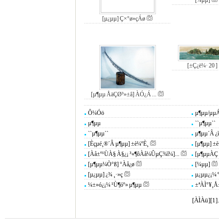
[¼­µµ]
[µ¿µµ] Ç×°ø»çÁø
[±Ç¿ë¼· 20 ]
[µ¶µµ ÅäÇØ³»±â] ÀÓ¿Á ...
Ô¼Óö
µ¶µµ/µµ
µ¶µµ
``µ¶µµ``
``µ¶µµ``
µ¶µµ´Â ¿
[Èçµé¸®´Â µ¶µµ] ±è¼ºÈ¸
[µ¶µµ] ±
[Àå±º¹ÙÀ§ À§¿¡ ³«¶ôÀå¼ÛµÇ¾î¼­]...
[µ¶µµÀÇ
[µ¶µµ¼Ò°ß] °­Àå¿ø
[¼­µµ]
[µ¿µµ] ¿¾ ¸·»ç
µ¿µµ¿¡¼­ 
¼±»ó¿¡¼­ ¹Ù¶óº» µ¶µµ
±ªÀÌ°¥¸Å
[ÀÌÀü]
[
1
].