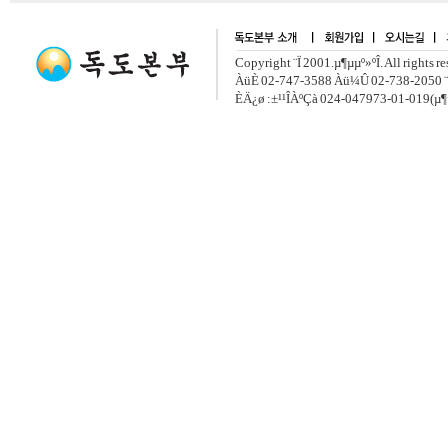
Copyright ¨Ï 2001.µ¶µµº»ºÎ. All rights r
ÀüÈ­ 02-747-3588 Àü¼Û 02-738-2050 ¨
ÈÄ¿ø :±¹¹ÎÀºÇà 024-047973-01-019(µ¶