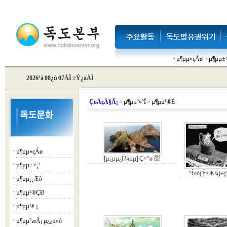
µ¶µµ»çÁø
µ¶µµ±×
2026³â 08¿ù 07ÀÏ ±Ý¿äÀÏ
Çö
ÀçÀ§Ä¡
>
µ¶µµº»ºÎ
>
µ¶µµ¹®È­
µ¶µµ»çÁø
¡á
[µ¿µµ¿Í ¼­µµ] Ç×°ø
µ¶µµ±×¸²
¡á
ºÎ»ó(Ý©ß¾)»ç
µ¶µµ¸¸Æò
¡á
µ¶µµ¹®ÇÐ
¡á
µ¶µµ³ë·¡
¡á
µ¶µµ°æÄ¡ µ¿¿µ»ó
¡á