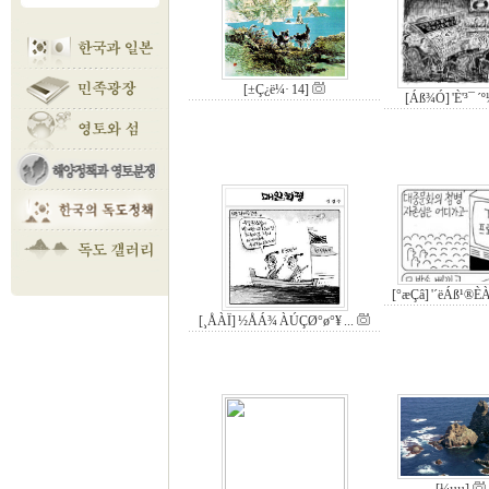
[±Ç¿ë¼· 14]
[Áß¾Ó] 'È­'³¯ ´
[°æÇâ] '´ëÁß¹®È­À
[¸ÅÀÏ] ½ÅÁ¾ ÀÚÇØ°ø°¥ ...