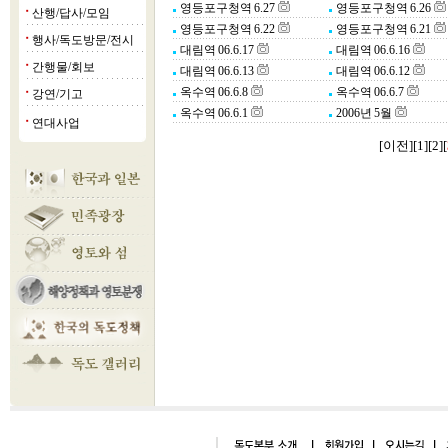
영등포구청역 6.27
영등포구청역 6.26
산행/답사/모임
■
영등포구청역 6.22
영등포구청역 6.21
행사/독도방문/전시
■
대림역 06.6.17
대림역 06.6.16
간행물/회보
■
대림역 06.6.13
대림역 06.6.12
옥수역 06.6.8
옥수역 06.6.7
강연/기고
■
옥수역 06.6.1
2006년 5월
연대사업
■
[이전]
[
1
][
2
]
[