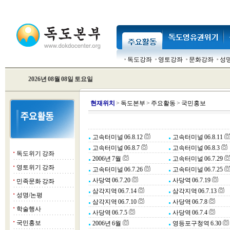
독도강좌
영토강좌
문화강좌
성
2026년 08월 08일 토요일
현
재위치
>
독도본부
>
주요활동
>
국민홍보
고속터미널 06.8.12
고속터미널 06.8.11
고속터미널 06.8.7
고속터미널 06.8.3
독도위기 강좌
■
2006년 7월
고속터미널 06.7.29
영토위기 강좌
■
고속터미널 06.7.26
고속터미널 06.7.25
사당역 06.7.20
사당역 06.7.19
민족문화 강좌
■
삼각지역 06.7.14
삼각지역 06.7.13
성명/논평
■
삼각지역 06.7.10
사당역 06.7.8
학술행사
■
사당역 06.7.5
사당역 06.7.4
국민홍보
2006년 6월
영등포구청역 6.30
■