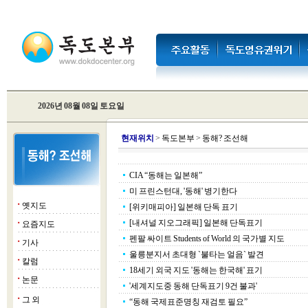
2026년 08월 08일 토요일
현
재위치
>
독도본부
>
동해? 조선해
CIA “동해는 일본해”
미 프린스턴대, '동해' 병기한다
옛지도
■
[위키매피아] 일본해 단독 표기
[내셔널 지오그래픽] 일본해 단독표기
요즘지도
■
펜팔 싸이트 Students of World 의 국가별 지도
기사
■
울릉분지서 초대형 `불타는 얼음` 발견
칼럼
■
18세기 외국 지도 '동해는 한국해' 표기
논문
■
'세계지도중 동해 단독표기 9건 불과'
그 외
■
“동해 국제표준명칭 재검토 필요”