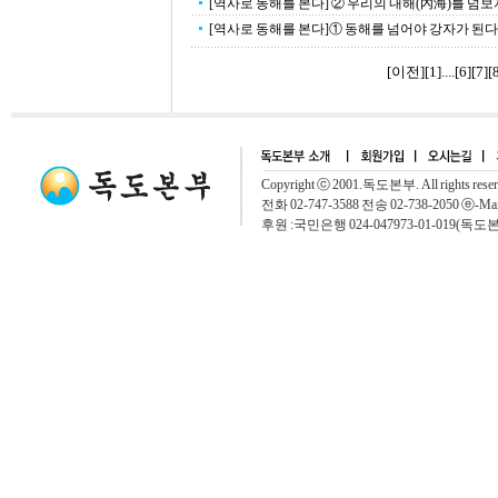
[역사로 동해를 본다] ② 우리의 내해(內海)를 넘보
[역사로 동해를 본다]① 동해를 넘어야 강자가 된다
[이전]
[
1
]....[
6
][
7
][
Copyright ⓒ 2001.독도본부. All rights rese
전화 02-747-3588 전송 02-738-2050 ⓔ-Mai
후원 :국민은행 024-047973-01-019(독도