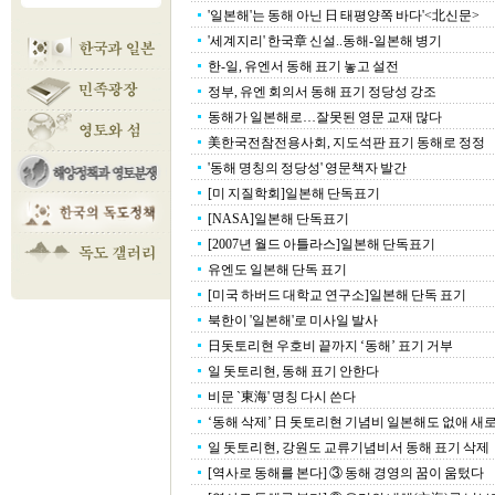
'일본해'는 동해 아닌 日 태평양쪽 바다'<北신문>
'세계지리' 한국章 신설..동해-일본해 병기
한-일, 유엔서 동해 표기 놓고 설전
정부, 유엔 회의서 동해 표기 정당성 강조
동해가 일본해로…잘못된 영문 교재 많다
美한국전참전용사회, 지도석판 표기 동해로 정정
'동해 명칭의 정당성' 영문책자 발간
[미 지질학회]일본해 단독표기
[NASA]일본해 단독표기
[2007년 월드 아틀라스]일본해 단독표기
유엔도 일본해 단독 표기
[미국 하버드 대학교 연구소]일본해 단독 표기
북한이 '일본해'로 미사일 발사
日돗토리현 우호비 끝까지 ‘동해’ 표기 거부
일 돗토리현, 동해 표기 안한다
비문 `東海' 명칭 다시 쓴다
‘동해 삭제’ 日 돗토리현 기념비 일본해도 없애 새
일 돗토리현, 강원도 교류기념비서 동해 표기 삭제
[역사로 동해를 본다] ③ 동해 경영의 꿈이 움텄다