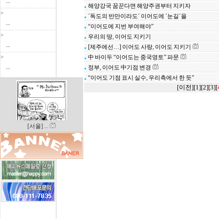
...
해양강국 꿈꾼다면 해양주권부터 지키자
>
´독도의 반만이라도´ 이어도에 ´눈길´을
...
“이어도에 지번 부여해야”
>
우리의 땅, 이어도 지키기
...
[제주에선…] 이어도 사랑, 이어도 지키기
>
中 바이두 “이어도는 중국영토” 파문
...
정부, 이어도 中기점 변경
“이어도 기점 표시 실수, 우리측에서 한 듯”
[이전]
[
1
][
2
][
3
]
[
[서울] ...