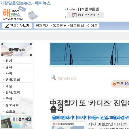
English
日本語
中國語
현재위치 >
독도본부
>
영토와 섬
>
이어도
모두
10
中정찰기 또 '카디즈' 진입
출격
올해 8번째 카디즈·자디즈 동시 진입..10월과 경로
지난 10월29일 당시 