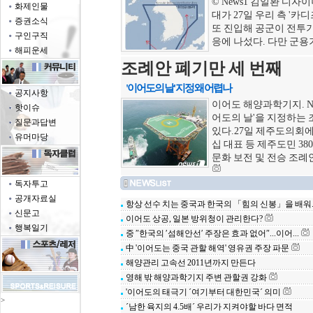
© News1 김일환 디자이
화제인물
대가 27일 우리 측 '카
증권소식
또 진입해 공군이 전투기
구인구직
응에 나섰다. 다만 군용기
해피운세
조례안 폐기만 세 번째
'이어도의 날' 지정 왜 어렵나
공지사항
이어도 해양과학기지. Ne
핫이슈
어도의 날'을 지정하는
질문과답변
있다.27일 제주도의회
유머마당
십 대표 등 제주도민 38
문화 보전 및 전승 조례안'
독자투고
공개자료실
항상 선수 치는 중국과 한국의 「힘의 신봉」을 배워..
신문고
이어도 상공, 일본 방위청이 관리한다?
행복일기
중 ″한국의 ′섬해안선′ 주장은 효과 없어″...이어...
中 '이어도는 중국 관할 해역' 영유권 주장 파문
해양관리 고속선 2011년까지 만든다
영해 밖 해양과학기지 주변 관할권 강화
'이어도의 태극기 ´여기부터 대한민국´ 의미
>
´남한 육지의 4.5배´ 우리가 지켜야할 바다 면적