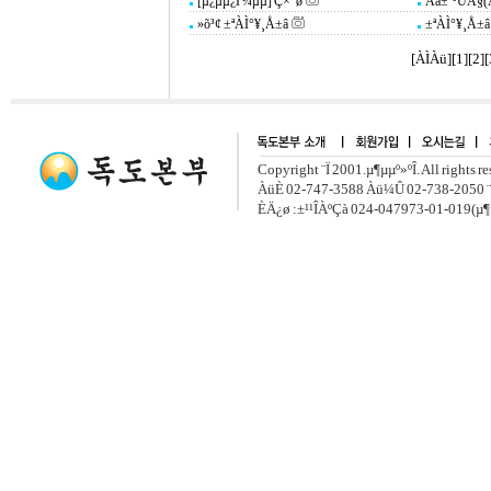
[µ¿µµ¿Í ¼­µµ] Ç×°ø
Àå±º¹ÙÀ§(
»õ³¢ ±ªÀÌ°¥¸Å±â
±ªÀÌ°¥¸Å±â
[ÀÌÀü]
[
1
][
2
][
Copyright ¨Ï 2001.µ¶µµº»ºÎ. All rights r
ÀüÈ­ 02-747-3588 Àü¼Û 02-738-2050 ¨
ÈÄ¿ø :±¹¹ÎÀºÇà 024-047973-01-019(µ¶