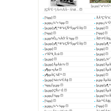
[µ¿µµ] °æ°è±Ù¹
[ÇÑ°Ü·¹] Á¤½ÅÂ÷·Á¾ß ...
[¼­µµ]
ÅÁ°ÇºÀ°ú 
µ¿µµ¿¡¼­ º» ¼­µµ
µ¿µµ¿¡¼­ ¹Ù
[µ¿µµ] µ¶¸³¹®°ú ÇÑ¹Ýµµ¹ÙÀ§
[µ¿µµ]
[¼­µµ]
[¼­µµ]
µ¿µµ¾Õ¿¡ ¼­ÀÖ´Â ¼­µµ
ÃÐ´ë¹ÙÀ§¿
[µ¿µµ] µ¶¸³¹®°ú ÇÑ¹Ýµµ¹ÙÀ§
[µ¿µµ] µ¶¸
[µ¿µµ]
[µ¿µµ]
±ªÀÌ°¥¸Å±â
[µ¿µµ]
[µ¿µµ]
[µ¿µµ] ¿¾³
[µ¿µµ] ÃµÀå±¼
[µ¿µµ] Ãµ
µ¶µµ »çÁø
[µ¿µµ] Ãµ
µ¶µµÀÇ ¾È°³
[µ¿µµ]
[µ¿µµ] ¾ó±¼¹ÙÀ§
µ¿µµ ÃµÀå±
¼­µµ¿Í µ¿µµ
[µ¿µµ] µ¶¸
[µ¿µµ] ÇÑ±¹·É
[µ¿µµ] Ãµ
µ¿µµ¿Í ¼­µµ
[µ¿µµ] ¼±
[¼­µµ]
Àå±º¹ÙÀ§(
µ¿µµ¿¡¼­ º» ¼­µµ
[¼­µµ]