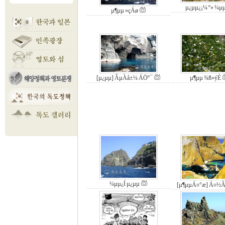
µ¿µµ¿¡¼­ º» ¼­µ
µ¶µµ »çÁø
[µ¿µµ] ÃµÀå±¼ ÁÖº¯
µ¶µµ ¾ß»ýÈ­
¼­µµ¿Í µ¿µµ
[µ¶µµÁ¤°æ] Á¤½