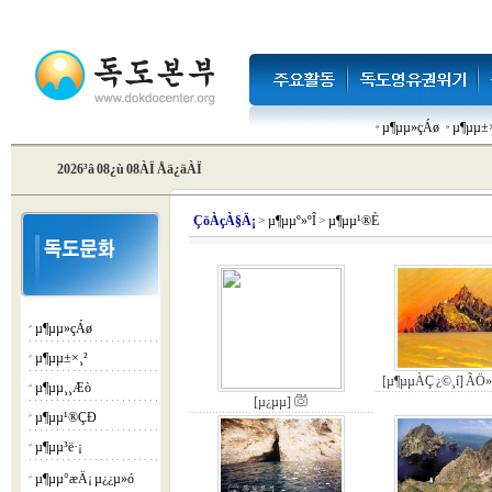
µ¶µµ»çÁø
µ¶µµ±×
2026³â 08¿ù 08ÀÏ Åä¿äÀÏ
Çö
ÀçÀ§Ä¡
>
µ¶µµº»ºÎ
>
µ¶µµ¹®È­
µ¶µµ»çÁø
¡á
µ¶µµ±×¸²
¡á
[µ¶µµÀÇ ¿©¸í] ÃÖ
µ¶µµ¸¸Æò
¡á
[µ¿µµ]
µ¶µµ¹®ÇÐ
¡á
µ¶µµ³ë·¡
¡á
µ¶µµ°æÄ¡ µ¿¿µ»ó
¡á