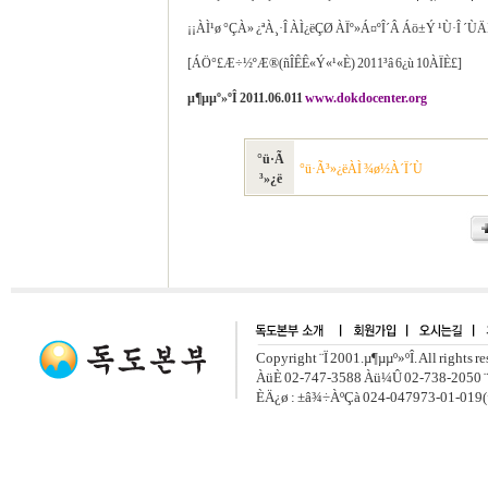
¡¡ÀÌ¹ø °ÇÀ» ¿ªÀ¸·Î ÀÌ¿ëÇØ ÀÏº»Á¤ºÎ´Â Áö±Ý ¹Ù·Î ´
[ÁÖ°£Æ÷½ºÆ®(ñÎÊÊ«Ý«¹«È) 2011³â 6¿ù 10ÀÏÈ£]
µ¶µµº»ºÎ 2011.06.011
www.dokdocenter.org
°ü·Ã
°ü·Ã³»¿ëÀÌ ¾ø½À´Ï´Ù
³»¿ë
Copyright ¨Ï 2001.µ¶µµº»ºÎ. All rights r
ÀüÈ­ 02-747-3588 Àü¼Û 02-738-2050 ¨
ÈÄ¿ø : ±â¾÷ÀºÇà 024-047973-01-019(