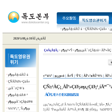
µ¶µµÀ§±âÀÚ·á
ÇÑÀÏ¾î¾÷ÇùÁ¤
¿
2026³â 08¿ù 10ÀÏ ¿ù¿äÀÏ
Çö
ÀçÀ§Ä¡
>
µ¶µµº»ºÎ
>
µ¶µµ¿µÀ¯±ÇÀ§±â
>
ÀÏº»ÀÇ
µ¶µµÀ§±âÀÚ·á
¡á
±³°ú¼º
|
µ¿¿µ»ó
|
Á¤ºÎ
|
¹Î°£
|
ÀÏº»°øÀÛ¹®¼­
|
ÀÏº»
ÇÑÀÏ¾î¾÷ÇùÁ¤
¡á
ÇÑ±¹ÀÇ¡¸ÀÏº»ÇØ¡æµ¿ÇØ¡¹¸íÄªº¯°
¿µÀ¯±Ç¹®´ä
¡á
ÁÖ°£Æ÷½ºÆ® 2011.05.31
µ¶µµÀ§±âÄ®·³
¡á
µ¶µµ¿µÀ¯±ÇÀ§±â ³í¹®
¡á
¡¡µ¿°æ¿¡¼­ÀÇ ¿ô´Â ¾ó±¼·Î ÇÑÁßÀÏ Á¤»óÈ¸´ãÀ» ¸¶Ä¡°í
¼¼°è°¡ º¸´Â µ¶µµ
¡á
3¸íÀÌ ºÏ¹æ¿µÅäÀÎ Äí³ª½Ã¸®¼¶(国ý­Óö)¿¡ ¾à50ºÐ°£