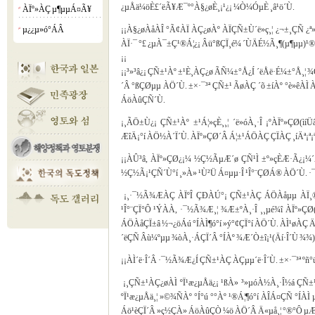
¿µÅä¼öÈ£´ëÃ¥Æ¯º°À§¿øÈ¸¡¹¿¡ ¼Ò¼ÓµÈ ¸â¹ö´Ù.
ÀÏº»ÀÇ µ¶µµÁ¤Ã¥
¡á
µ¿¿µ»ó°­ÁÂ
¡¡À§¿øÀåÀÎ °­Ã¢ÀÏ ÀÇ¿øÀº ÀÏÇÑ±Ù´ë»ç¸¦ ¿¬±¸ÇÑ ¿ª
¡á
ÀÏ·¯ °£ ¿µÀ¯±Ç¹®Á¦¿¡ Âü°ßÇÏ¸é¼­ ´ÙÄÉ½Ã¸¶(µ¶µµ)¹®Á¦
¡¡
¡¡³»³â¿¡ ÇÑ±¹Àº ±¹È¸ÀÇ¿ø ÃÑ¼±°Å¿Í ´ëÅë·É¼±°Å¸¦ 
´Â °ßÇØµµ ÀÖ´Ù. ±×·¯³ª ÇÑ±¹ ÃøÀÇ ´õ ±íÀº °è»êÀÌ
ÁöÀûÇÑ´Ù.
¡¸ÃÖ±Ù¿¡ ÇÑ±¹Àº ±¹Á¦»çÈ¸¸¦ ´ë»óÀ¸·Î ¡ºÀÏº»ÇØ(ìí
ÆîÄ¡°í ÀÖ½À´Ï´Ù. ÀÏº»ÇØ´Â Á¦±¹ÁÖÀÇ ÇÏÀÇ ¸íÄª¡ª¡ª
¡¡ÀÛ³â, ÀÏº»ÇØ¿¡¼­ ½Ç½ÃµÆ´ø ÇÑ¹Ì ±º»çÈÆ·Ã¿¡¼­
½Ç½Ã¡¹ÇÑ´Ù°í ¸»À» ¹Ù²Ü Á¤µµ·Î ¹Î°¨ÇØÁ® ÀÖ´Ù. ·
¡¸·¯½Ã¾ÆÀÇ ÀÏºÎ ÇÐÀÚ°¡ ÇÑ±¹ÀÇ ÁÖÀåµµ ÀÏ¸®°
¹Î°¨ÇÏ°Ô ¹ÝÀÀ, ·¯½Ã¾Æ¸¦ ¾Æ±ºÀ¸·Î ¸¸µé¾î ÀÏº»
ÁÖÀåÇÏ±â ½¬¿öÁú °ÍÀÌ¶ó°í »ý°¢ÇÏ°í ÀÖ´Ù. ÀÌ¹øÀÇ 
´ëÇÑ Âù¼ºµµ ¾òÀ¸·ÁÇÏ´Â °ÍÀº ¾Æ´Ò±î¡¹(Äí·Î´Ù ¾¾)
¡¡ÀÌ´ë·Î´Â ·¯½Ã¾Æ¿Í ÇÑ±¹ÀÇ ÀÇµµ´ë·Î´Ù. ±×·¯³ª ºñ°
¡¸ÇÑ±¹ÀÇ¿øÀÌ ºÏ¹æ¿µÅä¿¡ ¹ßÀ» ³»µóÀ½À¸·Î½á Ç
ºÏ¹æ¿µÅä¸¦ »©¾ÑÀº °Í°ú °°Àº ¹®Á¦¶ó°í ÀÎÁ¤ÇÑ °ÍÀ
Áö¹èÇÏ´Â »ç½ÇÀ» ÁöÀûÇÒ ¼ö ÀÖ´Â Ä«µå¸¦ °®°Ô µÆ´