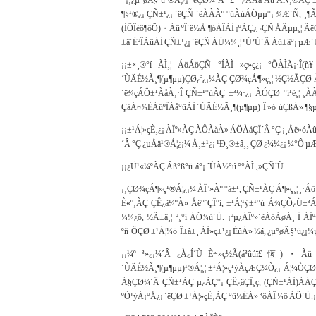
¡¸¿µ°øÄ§¹ü¹®Á¦¿¡ ´ëÇØ¼­´Â °£ ³ª¿ÀÅä Àü ÃÑ¸®ÀÇ 
¶§¹®¿¡ ÇÑ±¹¿¡ ´ëÇÑ ´ëÀÀÀº °üÀúÁÖµµ°¡ ¾Æ´Ñ, 
(ÍÔÎéô¶õÕ)・Àü ºÎ´ë½Å ¶óÀÎÀÌ ¡ºÀÇ¿¬ÇÑ ÅÂµµ¸¦ ÃëÇ
±â´ÉºÎÀüÀÌ ÇÑ±¹¿¡ ´ëÇÑ ÀÚ¼¼¸¦ ¹Ù²Ù´Â Àü±â°¡ µÆ´Ù
¡¡±×¸®°í ÀÌ¸¦ ÁöÁöÇÑ °ÍÀÌ »ç»ç¿¡ °ÕÀÌÄ¡·
´ÙÄÉ½Ã¸¶(µ¶µµ)ÇØ¿ª¿¡¼­ÀÇ ÇØ¾çÁ¶»ç¸¦ ½Ç½ÃÇØ 
´ë¾çÁÖ±¹ÀåÀ¸·Î ÇÑ±¹°úÀÇ ±³¼·¿¡ ÀÓÇØ °í¹è¸¦ ¸
ÇàÁ¤¾ÈÀüºÎÀå°üÀÌ ´ÙÄÉ½Ã¸¶(µ¶µµ)·Î »ó·úÇßÀ» ¶§µµ
¡¡±¹Á¦»çÈ¸¿¡ ÀÏº»ÀÇ ÀÔÀåÀ» ÁÖÀåÇÏ´Â °Ç ¡¸Åë»óÀû
´Â °Ç ¿µÅä¹®Á¦¿¡¼­ Å¸±¹¿¡ ¹Ð¸®±â¸¸ ÇØ ¿­¼¼¿¡ ¼­°Ô 
¡¡¿Ü¹«¼ºÀÇ Áß°ß°ü·á°¡ ´ÙÀ½°ú °°ÀÌ ¸»ÇÑ´Ù.
¡¸ÇØ¾çÁ¶»ç¹®Á¦¿¡¼­ ÀÏº»Àº °á±¹, ÇÑ±¹ÀÇ Á¶»ç¸¦ ¸·Áö 
È«º¸ÀÇ ÇÊ¿ä¼ºÀ» Åë°¨ÇÏ°í, ±¹Á¦¹ý±¹°ú Á¾ÇÕ¿Ü±
¼¼¿ö, ½Ã±â¸¦ º¸°í ÀÖ¾ú´Ù. ¡ºµ¿ÀÏº»´ëÁöÁøÀ¸·Î ÀÏº
ºñ·ÔÇØ ±¹Á¦¼ö·Î±â±¸ ÀÌ»ç±¹¿¡ ÈûÀ» ½á, ¿µ°øÄ§¹ü¿¡¼
¡¡¼º ³»¿¡¼­´Â ¿À¿Í´Ù È÷»ç½Ã(á³ûúï£恆)・Àü 
´ÙÄÉ½Ã¸¶(µ¶µµ)¹®Á¦¸¦ ±¹Á¦»ç¹ýÀçÆÇ¼Ò¿¡ Á¦¼ÒÇ
À§ÇØ¼­´Â ÇÑ±¹ÀÇ µ¿ÀÇ°¡ ÇÊ¿äÇÏ¸ç, (ÇÑ±¹ÀÌ)ÀÀÇÒ
ºÒ¹ýÁ¡°Å¿¡ ´ëÇØ ±¹Á¦»çÈ¸ÀÇ °ü½ÉÀ» ³ôÀÏ ¼ö ÀÖ´Ù.¡