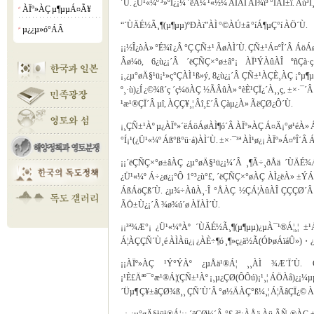
´Ù. ¿Ü¹«¼º ³»ºÎ¿¡¼­ ´ëÃ¼ ¹«½¼ ÀÏÀÌ ÀÏ¾î³­ °ÍÀÏ±
ÀÏº»ÀÇ µ¶µµÁ¤Ã¥
¡á
“´ÙÄÉ½Ã¸¶(µ¶µµ)ºÐÀï”ÀÌ °©ÀÚ±â °íÁ¶µÇ°í ÀÖ´Ù.
µ¿¿µ»ó°­ÁÂ
¡á
¡¡½Î¿òÀ» °É¾î ¿Â °Ç ÇÑ±¹ ÃøÀÌ´Ù. ÇÑ±¹Á¤ºÎ´Â Áö
Âø¼ö, 6¿ù¿¡´Â ´ëÇÑÇ×°ø±â°¡ ÀÏ¹ÝÀûÀÎ ºñÇà·ç
¡¸¿µ°øÄ§¹ü¡¹»ç°ÇÀÌ ¹ß»ý, 8¿ù¿¡´Â ÇÑ±¹ÀÇÈ¸ÀÇ ¡º
º¸·ù)¿Í ¿©¾ß´ç ´ç¼öÀÇ ½ÃÂûÀ» °èÈ¹ÇÏ¿´À¸¸ç, ±×·¯
¹æ¹®ÇÏ´Â µî, ÀÇÇ¥¸¦ Âî¸£´Â Çàµ¿À» ÃëÇØ¿Ô´Ù.
¡¸ÇÑ±¹Àº µ¿ÀÏº»´ëÁöÁøÀÌ¶ó´Â ÀÏº»ÀÇ Á¤Ä¡°ø¹éÀ» 
°Í¡¹(¿Ü¹«¼º Áß°ß°ü·á)ÀÌ´Ù. ±×·¯³ª ÀÌ¹ø¿¡ ÀÏº»Á¤ºÎ´
¡¡´ëÇÑÇ×°ø±âÀÇ ¿µ°øÄ§¹ü¿¡¼­´Â ¸¶Ã÷¸ðÅä ´ÙÄÉ
¿Ü¹«¼º Á÷¿ø¿¡°Ô 1°³¿ù°£, ´ëÇÑÇ×°øÀÇ ÀÌ¿ëÀ» ±Ý
ÁßÁöÇß´Ù. ¿µ¾÷ÀûÀ¸·Î °ÅÀÇ ½ÇÁ¦ÀûÀÎ ÇÇÇØ´Â ¾ø
ÃÖ±Ù¿¡´Â ¾ø¾ú´ø ÀÏÀÌ´Ù.
¡¡³ª¾Æ°¡ ¿Ü¹«¼ºÀº ´ÙÄÉ½Ã¸¶(µ¶µµ)¿µÀ¯¹®Á¦¸¦ 
Á¦ÀÇÇÑ´Ù¸é ÀÌÀü¿¡ ¿ÀÈ÷¶ó ¸¶»ç¿ä½Ã(ÓÞøÁïáÛ»)・¿Ü¹
¡¡ÀÏº»ÀÇ ¹Ý°ÝÀº ¿µÅä¹®Á¦ ¸¸ÀÌ ¾Æ´Ï´Ù. ÇÑ±
¡¹È£Äªº¯°æ¹®Á¦(ÇÑ±¹Àº ¡¸µ¿ÇØ(ÔÔú­)¡¹¸¦ ÁÖÀå)¿¡¼­µµ
´Üµ¶ Ç¥±âÇØ¾ß¸¸ ÇÑ´Ù´Â °ø½ÄÀÇ°ß¼­¸¦ Á¦ÃâÇÏ¿© ÀÏ