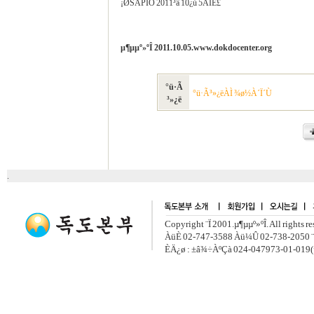
¡ØSAPIO 2011³â 10¿ù 5ÀÏÈ£
µ¶µµº»ºÎ 2011.10.05.www.dokdocenter.org
°ü·Ã
°ü·Ã³»¿ëÀÌ ¾ø½À´Ï´Ù
³»¿ë
.
Copyright ¨Ï 2001.µ¶µµº»ºÎ. All rights r
ÀüÈ­ 02-747-3588 Àü¼Û 02-738-2050 ¨
ÈÄ¿ø : ±â¾÷ÀºÇà 024-047973-01-019(