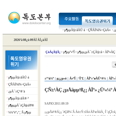
µ¶µµÀ§±âÀÚ·á
ÇÑÀÏ¾î¾÷ÇùÁ¤
¿
2026³â 08¿ù 09ÀÏ ÀÏ¿äÀÏ
Çö
ÀçÀ§Ä¡
>
µ¶µµº»ºÎ
>
µ¶µµ¿µÀ¯±ÇÀ§±â
>
ÀÏº»ÀÇ
µ¶µµÀ§±âÀÚ·á
¡á
±³°ú¼º
|
µ¿¿µ»ó
|
Á¤ºÎ
|
¹Î°£
|
ÀÏº»°øÀÛ¹®¼­
|
ÀÏº»
ÇÑÀÏ¾î¾÷ÇùÁ¤
¡á
ÇÑ±¹ÀÇ ¿µÅäµµ¹ß¿¡ ÀÏº» ¿Ü¹«¼º À
¿µÀ¯±Ç¹®´ä
¡á
µ¶µµÀ§±âÄ®·³
¡á
SAPIO 2011.09.19
µ¶µµ¿µÀ¯±ÇÀ§±â ³í¹®
¡á
¡¡¿µÅä¹®Á¦¿¡ ´ëÇØ¼­´Â Áö±Ý±îÁö ÀÏ¹æÀûÀ¸·Î ´çÇÏ±â
¼¼°è°¡ º¸´Â µ¶µµ
¡á