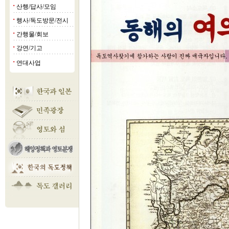
산행/답사/모임
■
행사/독도방문/전시
■
간행물/회보
■
강연/기고
■
연대사업
■