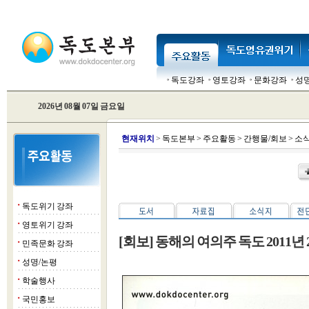
독도강좌
영토강좌
문화강좌
성
2026년 08월 07일 금요일
현
재위치
>
독도본부
>
주요활동
>
간행물/회보
>
소
독도위기 강좌
■
영토위기 강좌
■
[회보] 동해의 여의주 독도 2011년
민족문화 강좌
■
성명/논평
■
학술행사
■
국민홍보
■