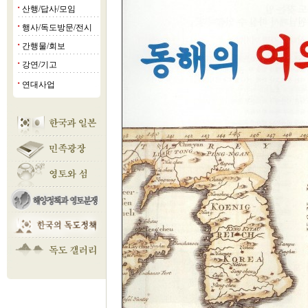
산행/답사/모임
■
행사/독도방문/전시
■
간행물/회보
■
강연/기고
■
연대사업
■