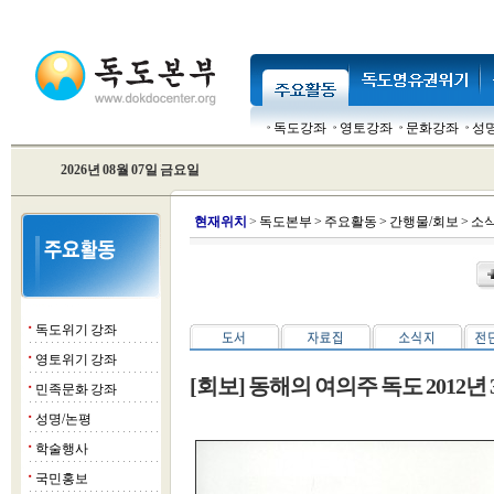
독도강좌
영토강좌
문화강좌
성
2026년 08월 07일 금요일
현
재위치
>
독도본부
>
주요활동
>
간행물/회보
>
소
독도위기 강좌
■
영토위기 강좌
■
[회보] 동해의 여의주 독도 2012년
민족문화 강좌
■
성명/논평
■
학술행사
■
국민홍보
■