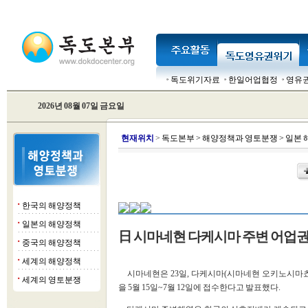
독도위기자료
한일어업협정
영유
2026년 08월 07일 금요일
현
재위치
>
독도본부
>
해양정책과 영토분쟁
>
일본 
한국의 해양정책
■
일본의 해양정책
■
日 시마네현 다케시마 주변 어업권
중국의 해양정책
■
세계의 해양정책
■
시마네현은 23일, 다케시마(시마네현 오키노시마쵸
세계의 영토분쟁
■
을 5월 15일~7월 12일에 접수한다고 발표했다.