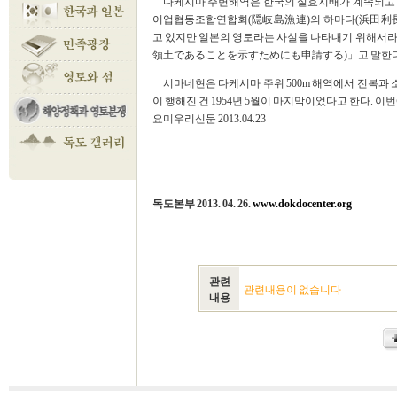
다케시마 주변해역은 한국의 실효지배가 계속되고 있어
어업협동조합연합회(隠岐島漁連)의 하마다(浜田利長)
고 있지만 일본의 영토라는 사실을 나타내기 위
領土であることを示すためにも申請する)」고 말한다
시마네현은 다케시마 주위 500m 해역에서 전복과
이 행해진 건 1954년 5월이 마지막이었다고 한다. 이
요미우리신문 2013.04.23
독도본부 2013. 04. 26.
www.dokdocenter.org
관련
관련내용이 없습니다
내용