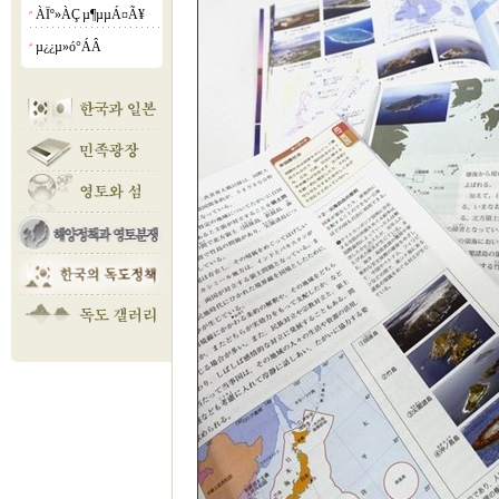
ÀÏº»ÀÇ µ¶µµÁ¤Ã¥
¡á
µ¿¿µ»ó°­ÁÂ
¡á