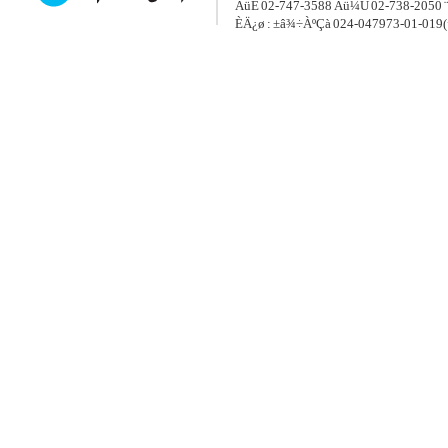
ÀüÈ­ 02-747-3588 Àü¼Û 02-738-2050 ¨
ÈÄ¿ø : ±â¾÷ÀºÇà 024-047973-01-019(