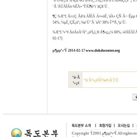
´õºÒ¾î ¿À´Â 4¿ù ¼Òºñ¼¼¸¦ 5%¿¡¼­ 8%·Î ÀÎ»óÇÏ¸é °¡°è
´Â 'ÁÙÀÌÁö ¾ÊÀ» °Í'ÀÌ¶ó°í ´äÇß´Ù.
¶Ç ¾Æº£ Á¤±Ç Ãâ¹ü ÀÌÈÄ Á¤»óÈ¸´ãÀ» ÇÑ Â÷·Êµµ Ç
54%, '¼­µÎ¸¦ ÇÊ¿ä°¡ ¾ø´Ù'´Â ´äÀº 38%·Î ³ªÅ¸³µ´Ù.
¾Æº£ ³»°¢ ÁöÁöÀ²Àº ¿ä¹Ì¿ì¸® Á¶»ç¿¡¼­ 60%, »êÄÉÀÌ Á¶
02-17]
µ¶µµº»ºÎ 2014-02-17
www.dokdocenter.org
°ü·Ã
°ü·Ã³»¿ëÀÌ ¾ø½À´Ï´Ù
³»¿ë
Copyright ¨Ï 2001.µ¶µµº»ºÎ. All rights r