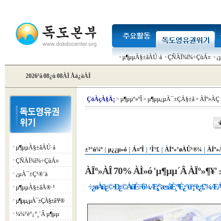
µ¶µµÀ§±âÀÚ·á
ÇÑÀÏ¾î¾÷ÇùÁ¤
¿
2026³â 08¿ù 08ÀÏ Åä¿äÀÏ
Çö
ÀçÀ§Ä¡
>
µ¶µµº»ºÎ
>
µ¶µµ¿µÀ¯±ÇÀ§±â
>
ÀÏº»ÀÇ
µ¶µµÀ§±âÀÚ·á
¡á
±³°ú¼º
|
µ¿¿µ»ó
|
Á¤ºÎ
|
¹Î°£
|
ÀÏº»°øÀÛ¹®¼­
|
ÀÏº»
ÇÑÀÏ¾î¾÷ÇùÁ¤
¡á
ÀÏº»ÀÎ 70% ÀÌ»ó 'µ¶µµ´Â ÀÏº»¶¥' 
¿µÀ¯±Ç¹®´ä
¡á
÷­¿øÀü ¿©·Ð ¿©ÀüÈ÷ ³ô¾Æ¡¦°æ±âÈ¸º¹ È¿°ú °¡°è¿£ '¾ÆÁ
µ¶µµÀ§±âÄ®·³
¡á
µ¶µµ¿µÀ¯±ÇÀ§±â ³í¹®
¡á
¼¼°è°¡ º¸´Â µ¶µµ
¡á