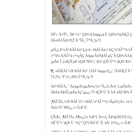
ÀÏº» Á¤ºÎ°¡ Áß·°í±³ ÇÐ½ÀÁöµµ¿ä·É ÇØ¼³¼­(ÀÌÇÏ Ç
ÀÌ»óÀÌ Âù¼ºÇÏ´Â °ÍÀ¸·Î ³ªÅ¸³µ´Ù.
¿ä¹Ì¿ì¸® ½Å¹®ÀÌ Áö³­ 2¿ù 4∼16ÀÏ Àü±¹ÀÇ ¼ºÀÎ ³²³à
±³°ú¼­ Á¦ÀÛ°ú ±³»çÀÇ Áöµµ ÁöÄ§ÀÌ µÇ´Â ÇÐ½ÀÁöµµ¿
¿µÅä'·Î ¸í±âÇÑ µ¥ ´ëÇØ 76%°¡ 'Æò°¡ÇÑ´Ù'°í ´äÇØ 'Æ
¶Ç »êÄÉÀÌ ½Å¹®ÀÌ Áö³­ 13ÀÏ ¼öµµ±Ç¿¡ °ÅÁÖÇÏ´Â ³²
73.2%, ¹Ý´ë°¡ 20%·Î ³ªÅ¸³µ´Ù.
Áö³­ 9ÀÏ Ä¡·¯Áø µµÄì µµÁö»ç ¼±°Å¿¡¼­ Å»(÷­) ¿ø
ÃßÁø ÁßÀÎ ¿øÀü Àç°¡µ¿¿¡ ¹Ý´ëÇÑ´Ù´Â ÀÀ´äÀÌ 50%·Î,
¸¶ÀÌ´ÏÄ¡ ½Å¹®ÀÌ 15∼16ÀÏ ¼ºÀÎ ³²³à 1Ãµ35¸íÀ» »ó´ë·
Âù¼ºÀº 39%¿¡ ±×ÃÆ´Ù.
ÇÑÆí, ¸¶ÀÌ´ÏÄ¡ Á¶»ç¿¡¼­ ¾Æº£ Á¤±Ç Ãâ¹ü(2012³â 12
¾Ê´Ù'°í ´äÇß´Ù. '½Ç°¨ÇÏ°í ÀÖ´Ù'´Â ´äÀº 21%¿¡ ±×ÃÆ´