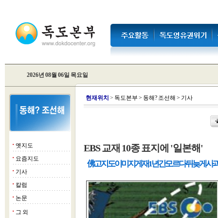
2026년 08월 06일 목요일
현
재위치
>
독도본부
>
동해? 조선해
>
기사
옛지도
EBS 교재 10종 표지에 '일본해'
■
요즘지도
■
佛 고지도 이미지 게재 1년간 모르다 뒤늦게 사
기사
■
칼럼
■
논문
■
그 외
■