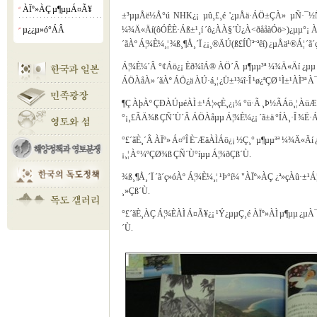
ÀÏº»ÀÇ µ¶µµÁ¤Ã¥
¡á
±³µµÅë½Å°ú NHK¿¡ µû¸£¸é '¿µÅä·ÁÖ±ÇÀ» µÑ·¯½Ñ 
µ¿¿µ»ó°­ÁÂ
¼¾Ä«Äí(ôÓÊÈ·Áß±¹¸í ´ô¿ÀÀ§´Ù¿À<ðååàÓö>)¿­µµ°¡ ÀÏ
¡á
´ãÀº Á¦¾È¼­¸¦ ¾ß¸¶Å¸´Ï ¿¡¸®ÄÚ(ß£ÍÛª¨ªêí­) ¿µÅä¹®Á¦ ´ã
Á¦¾È¼­´Â °¢Áö¿¡ Èð¾îÁ® ÀÖ´Â µ¶µµ³ª ¼¾Ä«Äí ¿­µµ 
ÁÖÀåÀ» ´ãÀº ÁÖ¿ä ÀÚ·á¸¦ ¿Ü±¹¾î·Î ¹ø¿ªÇØ ¹Ì±¹ÀÌ³ª À
¶Ç ÀþÀº ÇÐÀÚµéÀÌ ±¹Á¦»çÈ¸¿¡¼­ °ü·Ã ¸Þ½ÃÁö¸¦ ÀüÆÄÇ
°¡¸£ÃÄ¾ß ÇÑ´Ù´Â ÁÖÀåµµ Á¦¾È¼­¿¡ ´ã±ä °ÍÀ¸·Î ¾Ë·
°£´ãÈ¸´Â ÀÏº» Á¤ºÎ È¨ÆäÀÌÁö¿¡ ½Ç¸° µ¶µµ³ª ¼¾Ä«Äí 
¡¸¦ À°¼ºÇØ¾ß ÇÑ´Ù°íµµ Á¦¾ðÇß´Ù.
¾ß¸¶Å¸´Ï ´ã´ç»óÀº Á¦¾È¼­¸¦ ¹Þ°í¼­ "ÀÏº»ÀÇ ¿ª»çÀ
¸»Çß´Ù.
°£´ãÈ¸ÀÇ Á¦¾ÈÀÌ Á¤Ã¥¿¡ ¹Ý¿µµÇ¸é ÀÏº»ÀÌ µ¶µµ ¿µÀ¯±
´Ù.