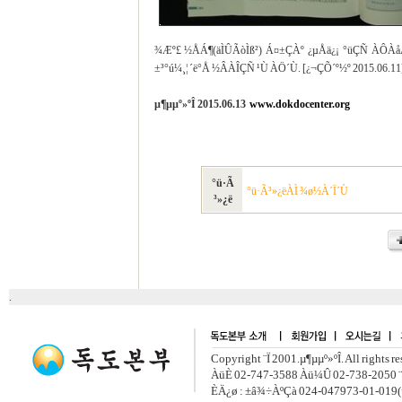
¾Æº£ ½ÅÁ¶(äÌÛÃòÌß²) Á¤±ÇÀº ¿µÅä¿¡ °üÇÑ ÀÔÀåÀ
±³°ú¼­¸¦ ´ë°Å ½ÂÀÎÇÑ ¹Ù ÀÖ´Ù. [¿¬ÇÕ´º½º 2015.06.11
µ¶µµº»ºÎ 2015.06.13
www.dokdocenter.org
°ü·Ã
°ü·Ã³»¿ëÀÌ ¾ø½À´Ï´Ù
³»¿ë
.
Copyright ¨Ï 2001.µ¶µµº»ºÎ. All rights r
ÀüÈ­ 02-747-3588 Àü¼Û 02-738-2050 ¨
ÈÄ¿ø : ±â¾÷ÀºÇà 024-047973-01-019(