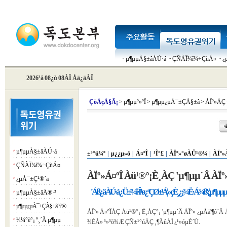
µ¶µµÀ§±âÀÚ·á
ÇÑÀÏ¾î¾÷ÇùÁ¤
¿
2026³â 08¿ù 08ÀÏ Åä¿äÀÏ
Çö
ÀçÀ§Ä¡
>
µ¶µµº»ºÎ
>
µ¶µµ¿µÀ¯±ÇÀ§±â
>
ÀÏº»ÀÇ
µ¶µµÀ§±âÀÚ·á
¡á
±³°ú¼º
|
µ¿¿µ»ó
|
Á¤ºÎ
|
¹Î°£
|
ÀÏº»°øÀÛ¹®¼­
|
ÀÏº»
ÇÑÀÏ¾î¾÷ÇùÁ¤
¡á
ÀÏº»Á¤ºÎ Àü¹®°¡È¸ÀÇ 'µ¶µµ´Â ÀÏº»¶
¿µÀ¯±Ç¹®´ä
¡á
'Áß¿äÀÚ·á ¿Ü±¹¾î·Î ¹ø¿ªÇØ ±¹Á¦»çÈ¸¿¡ ¾Ë·Á¾ß'¡¦µ¶µµµµ¹
µ¶µµÀ§±âÄ®·³
¡á
µ¶µµ¿µÀ¯±ÇÀ§±â ³í¹®
¡á
ÀÏº» Á¤ºÎÀÇ Àü¹®°¡ È¸ÀÇ°¡ 'µ¶µµ´Â ÀÏº» ¿µÅä'¶
¼¼°è°¡ º¸´Â µ¶µµ
¡á
¾ÈÀ» ³»³õ¾Æ ÇÑ±¹°úÀÇ ¸¶ÂûÀÌ ¿¹»óµÈ´Ù.