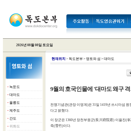
2026년 08월 08일 토요일
현
재위치
>
독도본부
>
영토와 섬
>
대마도
녹둔도
9월의 호국인물에 '대마도 왜구 격
■
대마도
■
울릉도
■
전쟁기념관(관장 이영계)은 31일 1419년 쓰시마섬 
제주도
다고 밝혔다.
■
간도
■
이 장군은 1360년 장천부원군(長川府院君) 이을진(李乙
죽(雪竹)이다.
위화도
■