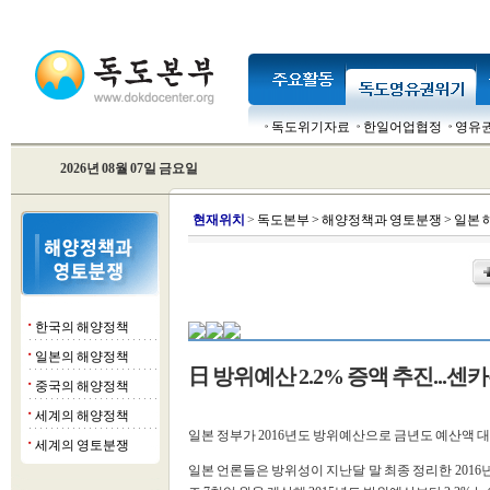
독도위기자료
한일어업협정
영유
2026년 08월 07일 금요일
현
재위치
>
독도본부
>
해양정책과 영토분쟁
>
일본 
한국의 해양정책
■
일본의 해양정책
■
日 방위예산 2.2% 증액 추진...센
중국의 해양정책
■
세계의 해양정책
■
일본 정부가 2016년도 방위예산으로 금년도 예산액 대
세계의 영토분쟁
■
일본 언론들은 방위성이 지난달 말 최종 정리한 2016년도