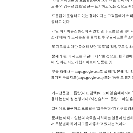
국내 커피전문점 드롭탑(DROPTOP·대표 김택)이 자
도'를 '리앙쿠르 암초'로 단독 표기하고 있는 것으로 확
드롭탑이 운영하고 있는 홈페이지는 고객들에게 커피와 
공하고 있다.
23일 아시아뉴스통신이 확인한 결과 드롭탑 홈페이
소개' 메뉴의 '오시는길'을 클릭한 후 구글지도를 축소해 보면 
또 지도를 최대한 축소해 보면 '독도'를 '리앙쿠르 암초(Lian
문제가 된 이 지도는 구글이 제작한 것으로, 한국판에만
데, 영어판 지도가 웹사이트에 연동된 것.
구글 측에서는 maps.google.com로 쓸 때 '일본해
표기된 구글지도(maps.google.com) 또는 '동해'로 표기
커피전문점 드롭탑(대표 김택)이 모바일 홈페이지에 '동해
용해 논란이 될 전망이다.(사진출처=드롭탑 모바일 홈
그럼에도 불구하고 드롭탑은 '일본해'와 '리앙쿠르 암
문제는 아직도 일본의 속국을 자처하는 일들이 빈번하
서 무분별하게 이 지도를 사용하고 있다는 것이다.