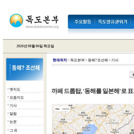
2026년 08월 06일 목요일
현
재위치
>
독도본부
>
동해? 조선해
>
기사
옛지도
까페 드롭탑, '동해를 일본해'로 표
■
요즘지도
■
기사
■
칼럼
■
논문
■
그 외
■