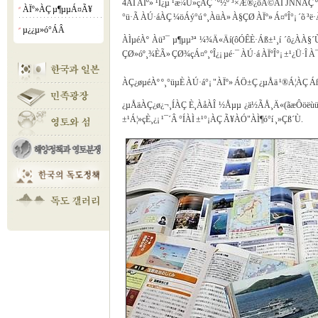
4ÀÏ ÀÏº» ¹Î¿µ ¹æ¼Û»çÀÇ ´º½º ³×Æ®¿öÅ©ÀÎ JNNÀÇ º¸
ÀÏº»ÀÇ µ¶µµÁ¤Ã¥
¡á
°ü·Ã ÀÚ·áÀÇ ¼öÁý°ú º¸ÀüÀ» À§ÇØ ÀÏº» Á¤ºÎ°¡ ´õ ³ë
µ¿¿µ»ó°­ÁÂ
¡á
ÀÌµéÀº Àü³¯ µ¶µµ³ª ¼¾Ä«Äí(ôÓÊÈ·Áß±¹¸í ´ô¿ÀÀ§´Ù¿
ÇØ»óº¸¾ÈÃ» ÇØ¾çÁ¤º¸ºÎ¿¡ µé·¯ ÀÚ·á ÀÏºÎ°¡ ±¹¿Ü·Î
ÀÇ¿øµéÀº º¸°üµÈ ÀÚ·á°¡ "ÀÏº» ÁÖ±Ç ¿µÅä ¹®Á¦ÀÇ 
¿µÅäÀÇ¿ø¿¬¸ÍÀÇ È¸ÀåÀÎ ½Åµµ ¿ä½ÃÅ¸Ä«(ãæÔöëùüø
±¹Á¦»çÈ¸¿¡ ¹¯´Â °ÍÀÌ ±¹°¡ÀÇ Ã¥ÀÓ"ÀÌ¶ó°í ¸»Çß´Ù.