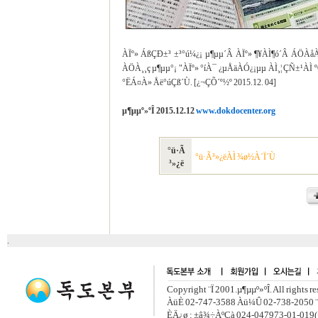
ÀÏº» ÁßÇÐ±³ ±³°ú¼­¿¡ µ¶µµ´Â ÀÏº» ¶¥ÀÌ¶ó´Â ÁÖÀåÀ
ÀÖÀ¸¸ç µ¶µµ°¡ "ÀÏº» °íÀ¯ ¿µÅäÀÓ¿¡µµ ÀÌ¸¦ ÇÑ±¹ÀÌ º
°ËÁ¤À» Åë°úÇß´Ù. [¿¬ÇÕ´º½º 2015.12. 04]
µ¶µµº»ºÎ 2015.12.12
www.dokdocenter.org
°ü·Ã
°ü·Ã³»¿ëÀÌ ¾ø½À´Ï´Ù
³»¿ë
.
Copyright ¨Ï 2001.µ¶µµº»ºÎ. All rights r
ÀüÈ­ 02-747-3588 Àü¼Û 02-738-2050 ¨
ÈÄ¿ø : ±â¾÷ÀºÇà 024-047973-01-019(