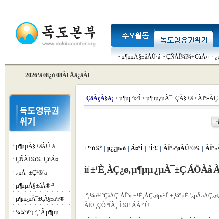
µ¶µµÀ§±âÀÚ·á
ÇÑÀÏ¾î¾÷ÇùÁ¤
¿
2026³â 08¿ù 08ÀÏ Åä¿äÀÏ
Çö
ÀçÀ§Ä¡
>
µ¶µµº»ºÎ
>
µ¶µµ¿µÀ¯±ÇÀ§±â
>
ÀÏº»ÀÇ
µ¶µµÀ§±âÀÚ·á
¡á
±³°ú¼º
|
µ¿¿µ»ó
|
Á¤ºÎ
|
¹Î°£
|
ÀÏº»°øÀÛ¹®¼­
|
ÀÏº»
ÇÑÀÏ¾î¾÷ÇùÁ¤
¡á
ìí ±¹È¸ÀÇ¿ø, µ¶µµ ¿µÀ¯±Ç ÁÖÀå ÀÚ
¿µÀ¯±Ç¹®´ä
¡á
µ¶µµÀ§±âÄ®·³
¡á
º¸¼ö¼ºÇâÀÇ ÀÏº» ±¹È¸ÀÇ¿øµé·Î ±¸¼ºµÈ '¿µÅäÀÇ¿ø¿¬
µ¶µµ¿µÀ¯±ÇÀ§±â ³í¹®
¡á
ÃË±¸ÇÒ °ÍÀ¸·Î ¾Ë·ÁÁ³´Ù.
¼¼°è°¡ º¸´Â µ¶µµ
¡á