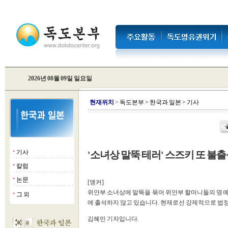
2026년 08월 09일 일요일
현
재위치
>
독도본부
>
한국과 일본
>
기사
기사
'소녀상 말뚝 테러' 스즈키 또 불
■
칼럼
■
논문
■
[앵커]
위안부 소녀상에 말뚝을 묶어 위안부 할머니들의 명예
그 외
■
에 출석하지 않고 있습니다. 현재로선 강제적으로 법정
김혜민 기자입니다.