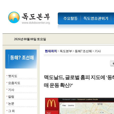
2026년 08월 08일 토요일
현
재위치
>
독도본부
>
동해? 조선해
>
기사
옛지도
맥도날드, 글로벌 홈피 지도에 '동해
■
요즘지도
■
매 운동 확산?'
기사
■
칼럼
■
논문
■
그 외
■