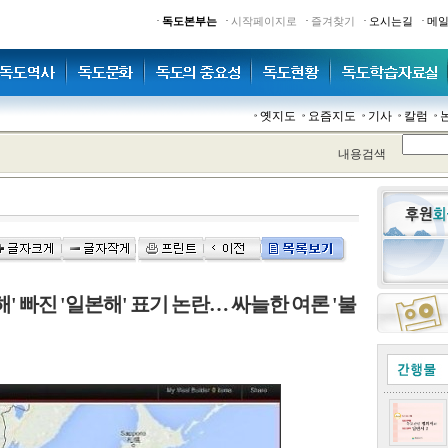
·
·
·
·
·
독도본부는
시작페이지로
즐겨찾기
오시는길
메
옛지도
요즘지도
기사
칼럼
내용검색
' 빠진 '일본해' 표기 논란… 싸늘한 여론 '불