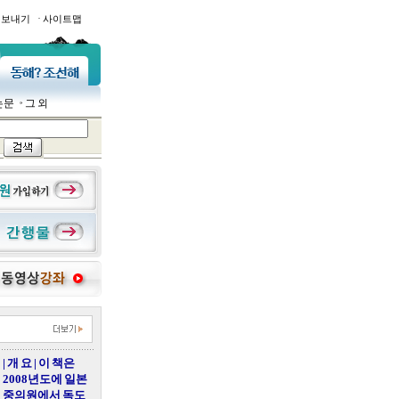
·
일보내기
사이트맵
논문
그 외
| 개 요 | 이 책은
2008년도에 일본
중의원에서 독도