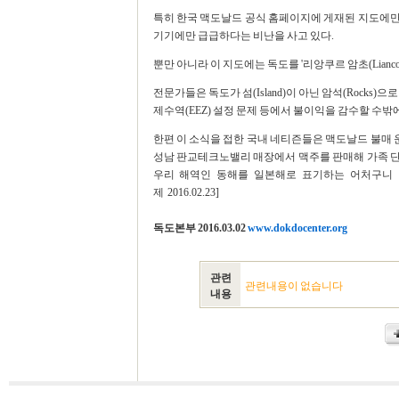
특히 한국 맥도날드 공식 홈페이지에 게재된 지도에만 동
기기에만 급급하다는 비난을 사고 있다.
뿐만 아니라 이 지도에는 독도를 '리앙쿠르 암초(Lianco
전문가들은 독도가 섬(Island)이 아닌 암석(Rocks
제수역(EEZ) 설정 문제 등에서 불이익을 감수할 수밖
한편 이 소식을 접한 국내 네티즌들은 맥도날드 불매 
성남 판교테크노밸리 매장에서 맥주를 판매해 가족 단
우리 해역인 동해를 일본해로 표기하는 어처구니 
제 2016.02.23]
독도본부 2016.03.02
www.dokdocenter.org
관련
관련내용이 없습니다
내용