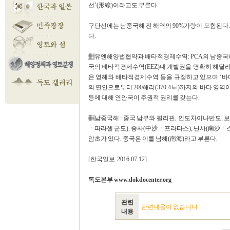
선’(形線)이라고도 부른다.
구단선에는 남중국해 전 해역의 90%가량이 포함된다.
다.
▦유엔해양법협약과 배타적경제수역: PCA의 남중국해
국의 배타적경제수역(EEZ)내 개발권을 명확히 해달라
은 영해와 배타적경제수역 등을 규정하고 있으며 ‘바
의 연안으로부터 200해리(370.4㎞)까지의 바다 영
등에 대해 연안국이 주권적 권리를 갖는다.
▦남중국해 : 중국 남부와 필리핀, 인도차이나반도, 
ㆍ파라셀 군도), 중사(中沙ㆍ프라타스), 난사(南沙ㆍ스
암초가 있다. 중국은 이를 남해(南海)라고 부른다.
[한국일보 2016.07.12]
독도본부 www.dokdocenter.org
관련
관련내용이 없습니다
내용