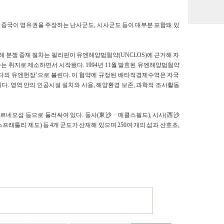
 중국이 영유권을 주장하는 난사군도, 시사군도 등이 대부분 포함돼 있
 분쟁 중재 절차는 필리핀이 유엔해양법협약(UNCLOS)에 근거해 자
는 취지로 제소하면서 시작됐다. 1994년 11월 발효된 유엔해양법협약
다의 유엔헌장’으로 불린다. 이 협약에 규정된 배타적경제수역은 자국
역이다. 영역 안의 인공시설 설치와 사용, 해양환경 보존, 과학적 조사활동
보르네오섬 등으로 둘러싸여 있다. 둥사(東沙ㆍ매클스필드), 시사(西沙
프래틀리 제도) 등 4개 군도가 산재해 있으며 250여 개의 섬과 산호초,