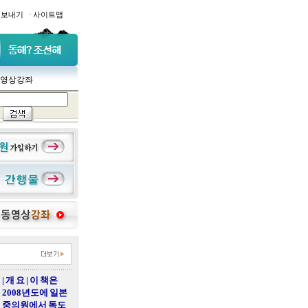
·
일보내기
사이트맵
영상강좌
| 개 요 | 이 책은
2008년도에 일본
중의원에서 독도