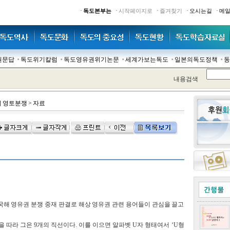
·
·
·
·
·
독도본부는
시작페이지로
즐겨찾기
오시는길
메
권문답
독도위기칼럼
독도영유권위기논문
세계가보는독도
일본의독도정책
동
내용검색
 영토분쟁
>
자료
국해 영유권 분쟁 중재 판결로 해상 영유권 관련 용어들이 관심을 끌고
 따라 그은 9개의 직선이다. 이를 이으면 알파벳 U자 형태여서 ‘U형