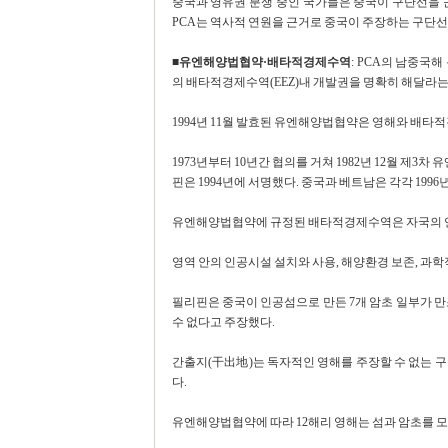
중국과 영유권 분쟁 중인 국가들은 중국이 구단선을 
PCA는 역사적 연원을 근거로 중국이 주장하는 구단선
■유엔해양법협약·배타적경제수역
: PCA의 남중국
의 배타적경제수역(EEZ)내 개발권을 명확히 해달라
1994년 11월 발효된 유엔해양법협약은 영해와 배타
1973년부터 10년간 협의를 거쳐 1982년 12월 제3
핀은 1994년에 서명했다. 중국과 베트남은 각각 1996년
유엔해양법협약에 규정된 배타적경제수역은 자국의 연안으
영역 안의 인공시설 설치와 사용, 해양환경 보존, 과학
필리핀은 중국이 인공섬으로 만든 7개 암초 일부가 만조
수 없다고 주장했다.
간출지(干出地)는 독자적인 영해를 주장할 수 없는 구역
다.
유엔해양법협약에 따라 12해리 영해는 섬과 암초를 모두