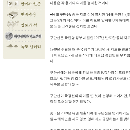
다음은 각 용어의 의미를 정리한 것이다.
■남해 구단선:
중국 지도 상에 표시된 '남해 구단선'(南海
그은 9개의 직선이다. 이를 이으면 알파벳 U자 형태여
문 드문 그려놓은 것처럼 보인다.
구단선은 국민당 정부 시절인 1947년 반포한 공식 지
1949년 수립된 현 중국 정부가 1953년 새 지도를
과 베트남간 2개 선을 삭제해 베트남 통킹만을 우회
다.
구단선에는 남중국해 전체 해역의 90%가량이 포함된
群島>·필리핀명 칼라얀 군도, 베트남명 쯔엉사군도)
대부분 포함돼 있다.
구단선이 국경선의 의미를 띤 것이 분명해 보이지만, 
략적 모호성'을 유지해왔다.
중국은 2009년 유엔 제출서류에 구단선을 명기하기도 
일부 해역만을 자국 영토·영해라고 규정하는지를 밝히