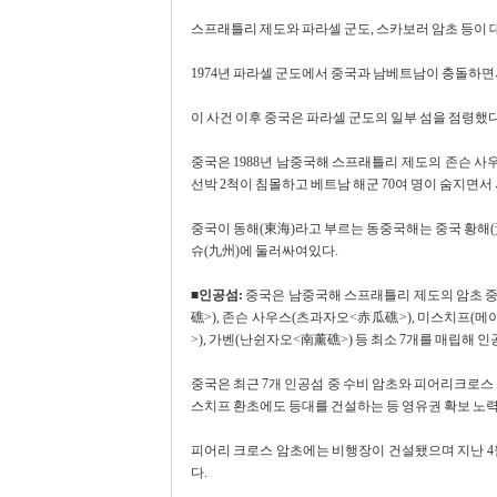
스프래틀리 제도와 파라셀 군도, 스카보러 암초 등이 
1974년 파라셀 군도에서 중국과 남베트남이 충돌하면
이 사건 이후 중국은 파라셀 군도의 일부 섬을 점령했다
중국은 1988년 남중국해 스프래틀리 제도의 존슨 사
선박 2척이 침몰하고 베트남 해군 70여 명이 숨지면서
중국이 동해(東海)라고 부르는 동중국해는 중국 황해(
슈(九州)에 둘러싸여있다.
■인공섬:
중국은 남중국해 스프래틀리 제도의 암초 중
礁>), 존슨 사우스(츠과자오<赤瓜礁>), 미스치프(
>), 가벤(난쉰자오<南薰礁>) 등 최소 7개를 매립해 
중국은 최근 7개 인공섬 중 수비 암초와 피어리크로스 
스치프 환초에도 등대를 건설하는 등 영유권 확보 노력
피어리 크로스 암초에는 비행장이 건설됐으며 지난 4
다.