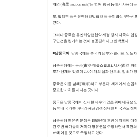
'해리(海里·nautical mile)'는 항해·항공 등에서 사용
또, 필리핀 등은 유엔해양법협약 등 국제법상 구단선
왔다.
그러나 중국은 유엔해양법협약 제정 당시 자국의 입장
구단선을 평가하는 것이 불공평하다고 반박했다.
■남중국해:
남중국해는 중국의 남부와 필리핀, 인도차
남중국해에는 둥사(東沙·매클스필드), 시사(西沙·파라셀
도가 산재해 있으며 250여 개의 섬과 산호초, 암초가 있
중국은 이를 남해(南海)라고 부른다. 세계에서 손
중요한 가치를 지니는 곳이다.
중국은 남중국해에 산재한 다수의 암초 위에 대규모 
등 역내 국가뿐 아니라 패권경쟁 상대인 미국과도 첨예
남중국해 영유권 분쟁은 1960년대 후반이 지역에 매장
린 주변 국가들이 저마다 영유권을 주장하면서 표면화되
㎥에 이를 것으로 추정하고 있다.