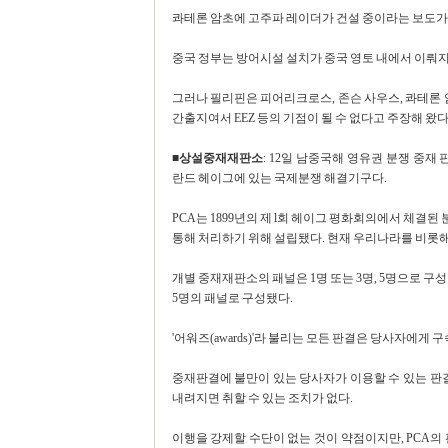
콰테론 암초에 고주파 레이더가 건설 중이라는 보도가
중국 정부는 방어시설 설치가 중국 영토 내에서 이뤄
그러나 필리핀은 피어리크로스, 존슨 사우스, 콰테론 암
간출지여서 EEZ 등의 기점이 될 수 없다고 주장해 왔다
■상설중재재판소
: 12일 남중국해 영유권 분쟁 중재 판결을 
란드 헤이그에 있는 국제분쟁 해결기구다.
PCA는 1899년의 제 l회 헤이그 평화회의에서 체결
통해 처리하기 위해 설립됐다. 현재 우리나라를 비롯해 
개별 중재재판소의 패널은 1명 또는 3명, 5명으로 구
5명의 패널로 구성됐다.
'어워즈(awards)'라 불리는 모든 판결은 당사자에게
중재판결에 불만이 있는 당사자가 이용할 수 있는 판결
내려지면 취할 수 있는 조치가 없다.
이행을 강제할 수단이 없는 것이 약점이지만, PCA의