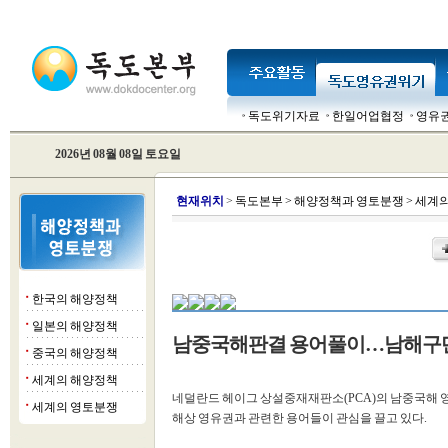
독도위기자료
한일어업협정
영유
2026년 08월 08일 토요일
현
재위치
>
독도본부
>
해양정책과 영토분쟁
>
세계의
한국의 해양정책
■
일본의 해양정책
■
남중국해판결 용어풀이…남해구
중국의 해양정책
■
세계의 해양정책
■
네덜란드 헤이그 상설중재재판소(PCA)의 남중국해 영유
세계의 영토분쟁
■
해상 영유권과 관련한 용어들이 관심을 끌고 있다.