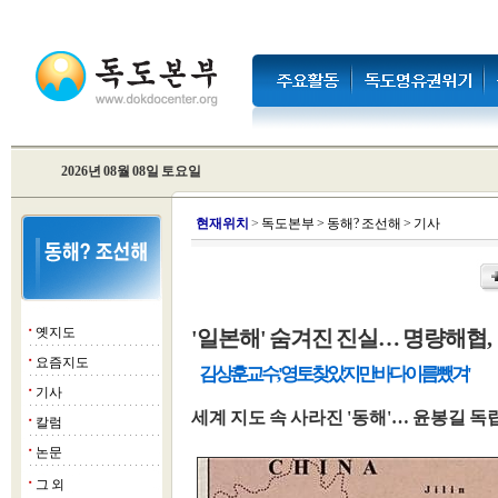
2026년 08월 08일 토요일
현
재위치
>
독도본부
>
동해? 조선해
>
기사
옛지도
'일본해' 숨겨진 진실… 명량해협,
■
요즘지도
■
김상훈 교수, '영토 찾았지만 바다 이름 뺐겨'
기사
■
세계 지도 속 사라진 '동해'… 윤봉길 독
칼럼
■
논문
■
그 외
■