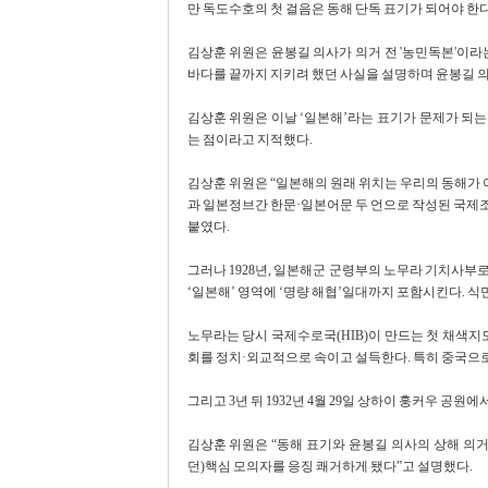
만 독도수호의 첫 걸음은 동해 단독 표기가 되어야 한다
김상훈 위원은 윤봉길 의사가 의거 전 '농민독본'이라
바다를 끝까지 지키려 했던 사실을 설명하며 윤봉길 의사
김상훈 위원은 이날 ‘일본해’라는 표기가 문제가 되
는 점이라고 지적했다.
김상훈 위원은 “일본해의 원래 위치는 우리의 동해가 아
과 일본정브간 한문·일본어문 두 언으로 작성된 국제조
붙였다.
그러나 1928년, 일본해군 군령부의 노무라 기치사부로
‘일본해’ 영역에 ‘명량 해협’일대까지 포함시킨다. 
노무라는 당시 국제수로국(HIB)이 만드는 첫 채색지도
회를 정치·외교적으로 속이고 설득한다. 특히 중국으로
그리고 3년 뒤 1932년 4월 29일 상하이 훙커우 공원
김상훈 위원은 “동해 표기와 윤봉길 의사의 상해 의
던)핵심 모의자를 응징 쾌거하게 됐다”고 설명했다.