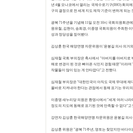
년 4월 모나코에서 열리는 국제수로기구(IHO) 회의
구의 결정으로 전 세계 지도 제작 기준이 변하게 되는 
광복 71주년을 기념해 11일 오전 10시 국회의원회관
원유철, 김현아, 송희경, 이종명 국회의원이 주최한 이번
성과 정당성을 짚어봤다.
김상훈 한국 해양연맹 자문위원이 '윤봉길 의사 의거와
심재철 국회 부의장은 축사에서 "아버지를 아버지로
해로 변경이 된 것은 뼈아픈 식민지 경험 때문"이라며 
작물들이 많이 있는 게 안타깝다"고 전했다.
심재철 부의장은 "대한민국이 아직도 국제 무대에 제대
올바로 지켜내야 한다는 관점에서 동해 표기는 우리의
이종명 새누리당 의원은 환영사에서 "세계 여러 나라에
정도의 지도에 동해로 표기된 것에 만족할 수 없다"고 
강연자 김상훈 한국해양연맹 자문위원은 윤봉길 의사 
김상훈 위원은 "광복 71주년, 영토는 찾았지만 바다