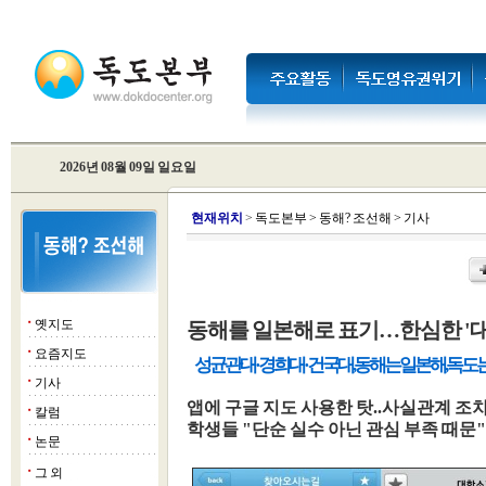
2026년 08월 09일 일요일
현
재위치
>
독도본부
>
동해? 조선해
>
기사
옛지도
동해를 일본해로 표기…한심한 '
■
요즘지도
■
성균관대·경희대·건국대, 동해는 일본해, 독도
기사
■
앱에 구글 지도 사용한 탓..사실관계 조
칼럼
■
학생들 "단순 실수 아닌 관심 부족 때문"
논문
■
그 외
■