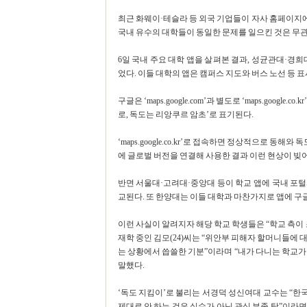
최근 화웨이·테슬라 등 외국 기업들이 자사 홈페이지
국내 유수의 대학들이 동일한 문제를 일으킨 것은 무
6일 국내 주요 대학 앱을 살펴본 결과, 성균관대·경
었다. 이들 대학의 앱은 캠퍼스 지도와 버스 노선 등 
구글은 ‘maps.google.com’과 별도로 ‘maps.google
로, 독도는 리앙쿠르 암초’로 표기된다.
‘maps.google.co.kr’로 접속하면 정상적으로 동
에 글로벌 버전을 연결해 사용한 결과 이런 현상이 빚
반면 서울대·고려대·중앙대 등이 학교 앱에 국내 포
교된다. 또 한양대는 이들 대학과 마찬가지로 앱에 구
이런 사실이 알려지자 해당 학교 학생들은 “학교 측이
재학 중인 김모(24)씨는 “위안부 피해자 할머니들에 
는 상황에서 씁쓸한 기분”이라며 “내가 다니는 학교
말했다.
‘독도 지킴이’로 불리는 서경덕 성신여대 교수는 “
제대로 안 하는 것은 실수가 아닌 관심 부족 탓”이라면