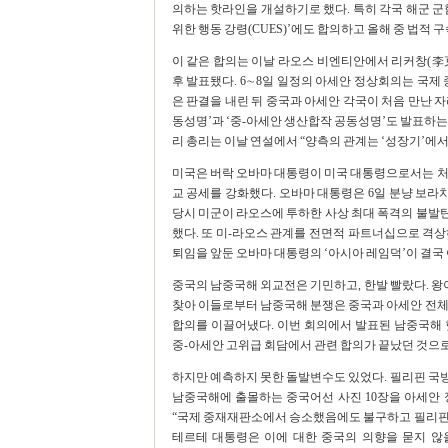
의하는 핫라인을 개설하기로 했다. 특히 각국 해군 군
위한 행동 강령(CUES)’에도 합의하고 올해 중 법적 
이 같은 합의는 이날 라오스 비엔티안에서 리커창(李克
후 발표됐다. 6∼8일 일정의 아세안 정상회의는 국제
은 판결을 내린 뒤 중국과 아세안 각국이 처음 만난 자
동성명’과 ‘중-아세안 생산합작 공동성명’도 발표하는
리 총리는 이날 연설에서 “양측의 관계는 ‘성장기’에서
미국은 버락 오바마 대통령이 미국 대통령으로서는 처
교 공세를 강화했다. 오바마 대통령은 6일 분냥 보
당시 미군이 라오스에 투하한 사상 최대 폭격의 불발탄 제
했다. 또 미-라오스 관계를 전면적 파트너십으로 격
퇴임을 앞둔 오바마 대통령의 ‘아시아 레임덕’이 결국
중국의 남중국해 외교전은 기민하고, 한발 빨랐다. 왕
찾아 이들로부터 남중국해 분쟁은 중국과 아세안 전체
합의를 이끌어냈다. 이번 회의에서 발표된 남중국해
중-아세안 고위급 회담에서 관련 합의가 끝났던 것으로
하지만 예측하지 못한 돌발변수도 있었다. 필리핀 국방
남중국해에 출몰하는 중국어선 사진 10장을 아세안
“국제 중재재판소에서 승소했음에도 불구하고 필리핀 
테르테 대통령은 이에 대한 중국의 의향을 묻지 않을