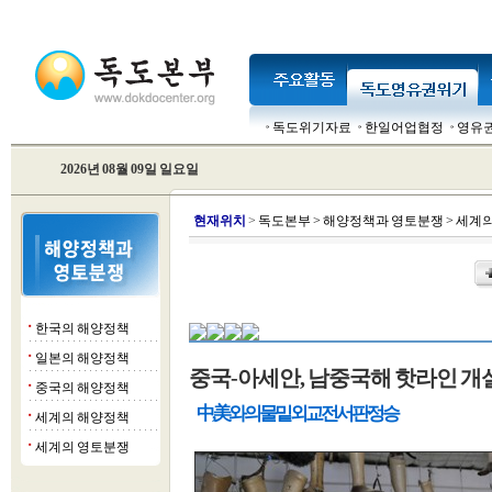
독도위기자료
한일어업협정
영유
2026년 08월 09일 일요일
현
재위치
>
독도본부
>
해양정책과 영토분쟁
>
세계의
한국의 해양정책
■
일본의 해양정책
■
중국-아세안, 남중국해 핫라인 개
중국의 해양정책
■
中, 美와의 물밑 외교전서 판정승
세계의 해양정책
■
세계의 영토분쟁
■