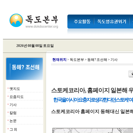
2026년 08월 08일 토요일
현
재위치
>
독도본부
>
동해? 조선해
>
기사
옛지도
스토케코리아, 홈페이지 일본해 
■
요즘지도
■
한국을 아시아 요충지로 생각한다던 스토케 '
기사
■
스토케코리아 홈페이지 동해대신 일본해
칼럼
■
논문
■
그 외
■