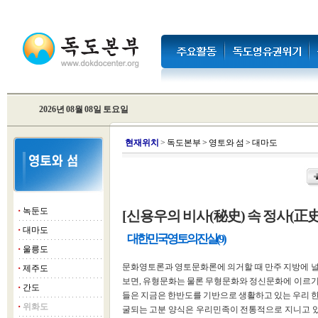
2026년 08월 08일 토요일
현
재위치
>
독도본부
>
영토와 섬
>
대마도
녹둔도
[신용우의 비사(秘史) 속 정사(正
■
대마도
■
대한민국 영토의 진실(9)
울릉도
■
문화영토론과 영토문화론에 의거할 때 만주 지방에 널
제주도
■
보면, 유형문화는 물론 무형문화와 정신문화에 이르기
간도
■
들은 지금은 한반도를 기반으로 생활하고 있는 우리 
위화도
■
굴되는 고분 양식은 우리민족이 전통적으로 지니고 