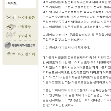
례로 지목되는 매장문화가 우리민족에 의해 개척된 문
이어도
■
사로 기록되는 고조선의 것들로 한반도 전역에 걸쳐서
에서 발굴되고 있는 온돌문화는 중국의 한족들은 가지
구분되는 주거문화를 가지고 있던 까닭에 온돌문화가
문화로 만주 곳곳에서 발굴되고 있다. 아울러 지금은 
리고 아리랑의 가락은 우리문화 그대로 전해지고 있는
그 외에도 여러 가지 문화를 살펴보면 유·무형을 가
문화주권을 갖고 있는 영토권자다.
이런 현상은 대마도 역시 마찬가지다.
대마도에서 발굴된 고분은 현재까지 총 164기인데 그 
인 옹관묘가 하나일 뿐 나머지는 모두 우리 대한민국의
어져 있는 이끼도에서는 상식석관묘는 거의 나오지 않고
학자들도 공식적으로 인정하고 있다. 대마도와 이끼
것이다. 그러나 일본학자들은 대마도가 일본영토라는
이룬다고 말도 안 되는 이론으로 진실을 은폐하고 있다
그뿐만이 아니라 대마도의 고분에서 나온 부장품들 역
서도 인정하는 바다. 일본 최대의 국립박물관인 규슈
물을 전시하는 곳이 ‘양식은 반도에서 건너온 것으로 
접 눈으로 확인한 것이다.