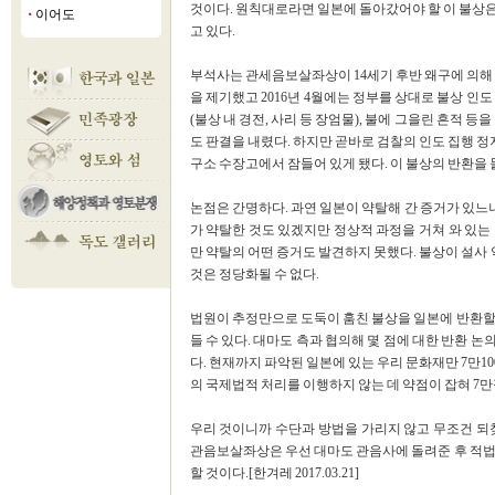
것이다. 원칙대로라면 일본에 돌아갔어야 할 이 불상은
이어도
■
고 있다.
부석사는 관세음보살좌상이 14세기 후반 왜구에 의해 
을 제기했고 2016년 4월에는 정부를 상대로 불상 인
(불상 내 경전, 사리 등 장엄물), 불에 그을린 흔적 등
도 판결을 내렸다. 하지만 곧바로 검찰의 인도 집행 
구소 수장고에서 잠들어 있게 됐다. 이 불상의 반환을
논점은 간명하다. 과연 일본이 약탈해 간 증거가 있느냐
가 약탈한 것도 있겠지만 정상적 과정을 거쳐 와 있는
만 약탈의 어떤 증거도 발견하지 못했다. 불상이 설
것은 정당화될 수 없다.
법원이 추정만으로 도둑이 훔친 불상을 일본에 반환할
들 수 있다. 대마도 측과 협의해 몇 점에 대한 반환 
다. 현재까지 파악된 일본에 있는 우리 문화재만 7만1000
의 국제법적 처리를 이행하지 않는 데 약점이 잡혀 7만
우리 것이니까 수단과 방법을 가리지 않고 무조건 되
관음보살좌상은 우선 대마도 관음사에 돌려준 후 적법
할 것이다.[한겨레 2017.03.21]